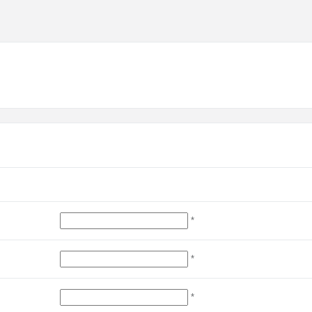
*
*
*