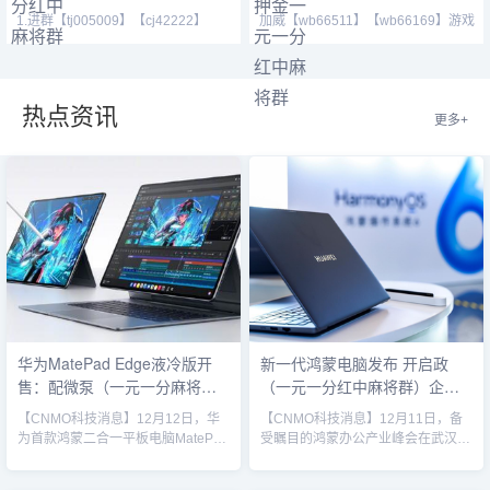
1.进群【tj005009】【cj42222】
加威【wb66511】【wb66169】游戏
【tj182222】QQ(371146023)无押手
类型：单挑，多人，亲友圈模式、秒
机真人一元一分红中麻将群。 2.简
上下一元一分，两元一分，，玩法多
介：手机麻将群， 安全指数：绿色、
样游戏，只有上局的胡牌调色字的庄
真实、靠谱、正规、真人 3.时间：
家一方可得到14张牌，其余的人十三
热点资讯
全...
张。庄家...
更多+
华为MatePad Edge液冷版开
新一代鸿蒙电脑发布 开启政
售：配微泵（一元一分麻将
（一元一分红中麻将群）企办
群）液冷 售12999元
公鸿蒙化时代
【CNMO科技消息】12月12日，华
【CNMO科技消息】12月11日，备
为首款鸿蒙二合一平板电脑MatePad
受瞩目的鸿蒙办公产业峰会在武汉举
Edge液冷版正式开售。这款产品最
行，其被业界视为鸿蒙生态从消费级
大的亮点是在普通版基础上新增了微
向商用级深耕跨越的里程碑事件。随