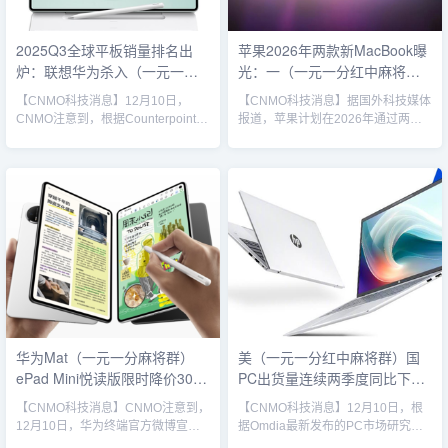
支...
市...
2025Q3全球平板销量排名出
苹果2026年两款新MacBook曝
炉：联想华为杀入（一元一分
光：一（一元一分红中麻将
红中麻将群）前五
群）款亲民 一款革新
【CNMO科技消息】12月10日，
【CNMO科技消息】据国外科技媒体
CNMO注意到，根据Counterpoint
报道，苹果计划在2026年通过两款
Research最新发布的《全球平板电
定位截然不同的MacBook，从入门
脑市场追踪报告》，2025年第三季
市场和高端创新两个方向重塑其个人
度，全球平板电脑市场迎来小幅回
电脑产品线，这或将为Mac平台开启
暖，整体出货量同比增长4%。华为
一个全新的时代。一、2026年初：
平板目前，全球前六大平板电脑厂商
全新“MacBook”主打亲民市场报道指
分别为：苹果（市场份额34%，同比
出，明年初，苹果预计将推出一款全
增长4%）；三星（市场份额18%，
新的“MacBook”产品，这将是Mac产
同比增长0%）；联想（市场份额
品线中最实惠的型号。这款笔记本将
9%，同比增长23%）；华为（市场
以更亲民的价格与Chromebook和
份额9%，同比增长10...
PC竞争，争...
华为Mat（一元一分麻将群）
美（一元一分红中麻将群）国
ePad Mini悦读版限时降价300
PC出货量连续两季度同比下降
元！支持SIM功能
1% 全年却有望增4%
【CNMO科技消息】CNMO注意到，
【CNMO科技消息】12月10日，根
12月10日，华为终端官方微博宣
据Omdia最新发布的PC市场研究报
布，针对华为MatePad Mini悦读版
告，2025年第三季度美国台式机和