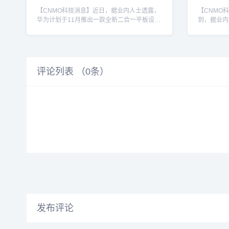
发布新
iP
【CNMO科技消息】近日，据业内人士透露，
【CNMO
华为计划于11月推出一款全新二合一平板设
到，据业内
备，预计将与华为Mate80系列旗舰手机同台亮
小尺寸平板
相。该产品主打创新交互体验，支持平板模式
小平板项目
一键切换功能，用户只需向下一滑即可进入专
幕，两款采
属平板界面，操作流畅直观，或将重新定义鸿
寸左右，均
蒙生态下的多设备协同逻辑。据悉，该机型定
骁龙8至尊
评论列表 （
0
条）
价预计在8000元左右。二合一平板电脑作为一
器，产品阵
种融合了平板电脑与笔记本电脑特性的设备，
CNMO推
近年来受到越来越多用户的关注...
牌，如小米、O
发布评论