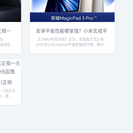
正规一
安卓平板性能哪家强？小米玄戒平
板排
为
【CNMO科技消息】近日，安兔兔正式公布
备出现在
2025年10月Android平板性能排行榜，统计周
发外界对其
期为2025年10月1日至10月31日。CNMO注
DN认证
意到，安兔兔数据显示，搭载第五代骁龙8至
备或将命
尊版移动平台的荣耀MagicPad3 Pro 13.3以
市场推出。
414万的平均跑分高居榜首，遥遥领先于其他
平板搭载高
机型，成为当前安卓阵营中性能最强的平板产
B运行内
品。目前，第五代骁龙8至尊版移动平台是安
0（正规
卓阵营性能最强的SoC之一，在CPU多核...
，一加正式
2。该机
发科天玑
9元。一加
屏幕，分辨
pi，支持最
0尼特，峰