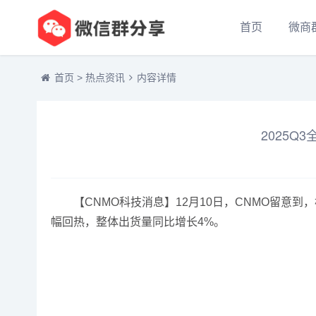
首页
微商
首页
>
热点资讯
内容详情
2025
【CNMO科技消息】12月10日，CNMO留意到，根据
幅回热，整体出货量同比增长4%。