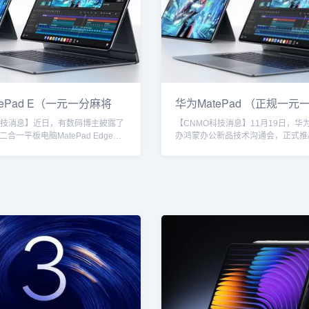
tePad E（一元一分麻将
华为MatePad （正规一元
e详
群）Ed
科技消息】近日，有数码博主披露了
【CNMO科技消息】11月19日，华
合一平板电脑MatePad Edge的
办鸿蒙办公新品技术沟通会，正式推
功能清单，多项参数显示该产品在
蒙二合一平板电脑——华为MatePad 
与生态融合方面实现显著突破。华
这款产品被定位为“超旗舰”二合一设
ad Edge据CNMO了解，华为
标志着鸿蒙办公生态的重要跃迁，也
 Edge搭载14.2英寸柔性OLED云晰
设备市场带来了全新的突破方向。过
率达3120×2080，支持120Hz刷
间，二合一设备常在平板轻便性与电
ΔE＜1，屏占比高达94%，为同类
之间难以兼顾。华为MatePad Edg
水准之一。机身厚度仅...
操作系统的底层能力，实现了平板生
生态的真正融合...