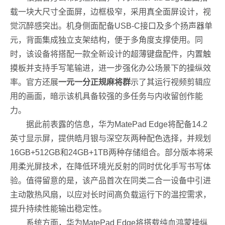
载一块大尺寸全面屏，边框极窄，采用真全面屏设计，视
觉沉醉感突出。机身侧面配备USB-C接口及多个扬声器单
元，背面集成独立支架结构，便于多角度支撑使用。同
时，该设备将搭配一款全新设计的超薄键盘配件，内置触
摸板并支持手写笔输进，进一步强化办公场景下的操纵效
率。官方还展
一元一分正规麻将群
示了其运行视频剪辑应
用的画面，暗示该机具备较强的多任务与内收留创作能
力。
据此前表露的信息，华为MatePad Edge将配备14.2
英寸显示屏，提供皓月银与深空灰两种配色选择，并规划
16GB+512GB和24GB+1TB两种存储组合。部分版本将采
用柔光屏技术，在降低环境光反射的同时优化手写书写体
验。值得留意的是，该产品首次在同类二合一设备中引进
主动散热风扇，以应对长时间高负载运行下的温控需求，
提升持续性能输出稳定性。
系统方面，华为MatePad Edge将搭载纯血鸿蒙操纵