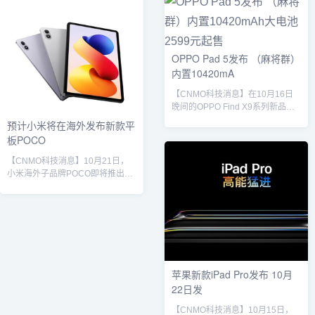
骁龙8至尊版移动平台，配备8核
CPU架构，包含2颗4.6GHz超大核
和6颗3.62GHz性能核心，系统方
面预装MagicOS 10.0，基于
OPPO Pad 5发布 （麻将群）
Android 16深度优化，提升AI交互
内置10420mA
与跨设备协同能力。荣耀
MagicPad 3...
【CNMO科技消息】在10月16日
晚间的OPPO Find X9系列新品发
布会上，OPPO同步推出了全新平
预计小米将在海外发布新款平
板电脑OPPO Pad 5。据介绍，
板POCO
OPPO Pad 5采用超美幸运紫色
调，配合全新流光幻影工艺，不仅
【CNMO科技消息】10月21日，
视觉上出众，手感也极为舒适。机
小米海外子品牌POCO即将推出的
身轻至577克，厚度仅5.99毫米，
平板新品POCO Pad M1持续获得
便于携带，适合随时随地使用。屏
多项认证，预示其发布已进入倒计
幕方面，OPPO Pad 5配备了一块
时。继此前现身Google Play
12.1英寸3K超清柔光屏，色彩真实
Console支持设备列表及美国FCC
且细节丰富，有效消除9...
认证平台后，POCO Pad M1近日
再获阿联酋电信与数字政府监管局
（TDRA）批准。认证信息显示，
苹果新款iPad Pro发布 10月
TDRA登记的POCO Pad M1型号
22日发
为2509ARPBDG，确认其仅支持
Wi-Fi网络...
【CNMO科技消息】10月15日，