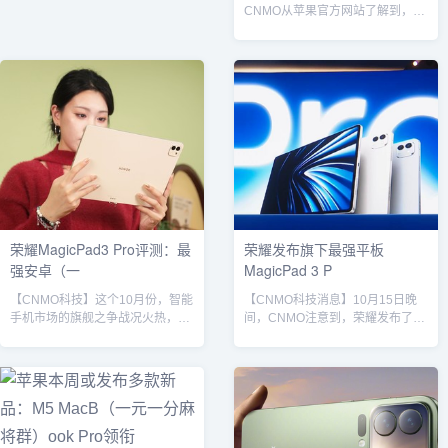
CNMO从苹果官方网站了解到，新
款苹果iPad Pro已经正式发布，起
售价格为8999元，10月17日上午9
点开始接受预购，10月22日正式发
售。据官方介绍，新款iPad Pro采
用更轻薄的设计，11英寸机型厚度
为5.3毫米，13英寸仅5.1毫米，机
身提供银色与深空黑色两种选择。
屏幕方面，新款iPad Pro配备“超精
视网膜 XDR”显示屏，采用双层串
联OLED技...
荣耀MagicPad3 Pro评测：最
荣耀发布旗下最强平板
强安卓（一
MagicPad 3 P
【CNMO科技】这个10月份，智能
【CNMO科技消息】10月15日晚
手机市场的旗舰之争战况火热，一
间，CNMO注意到，荣耀发布了全
款接一款搭载高通第五代骁龙8至
球首款搭载高通第五代骁龙8至尊
尊版旗舰芯片的新品不断亮相。而
版旗舰移动平台的平板，也是目前
在平板市场，则相对来说更为沉
荣耀旗下综合素质最高的平板之一
寂，因为在过往几年里，相较于手
——荣耀MagicPad 3 Pro。高通第
机产品，平板搭载旗舰处理器的节
五代骁龙8至尊版旗舰移动平台是
奏往往都要慢上几个月甚至是半年
目前安卓阵营性能最强的核心
多时间。而今年这一情况被荣耀改
SoC，采用台积电3nm N3P工艺，