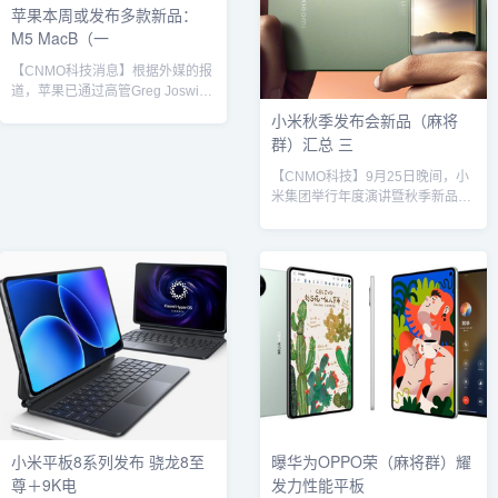
苹果本周或发布多款新品：
写，荣耀MagicPad3 Pro成为全球
全大核设计，GPU为Adreno
M5 MacB（一
首款搭载高通第五代骁龙8至尊版
840，独立缓存从12MB升级至
旗舰芯片的平板，与Magic8系列共
16MB，L2 + L3总缓存达32MB...
【CNMO科技消息】根据外媒的报
同组成了荣耀的“一门...
道，苹果已通过高管Greg Joswiak
的社交媒体预告确认，将于本周发
小米秋季发布会新品（麻将
布多款新产品。据CNMO了解，此
群）汇总 三
次发布的新品可能涵盖M5
MacBook Pro、新款Apple TV
【CNMO科技】9月25日晚间，小
4K、HomePod mini 2、M5 iPad
米集团举行年度演讲暨秋季新品发
Pro、AirTag 2以及升级版Apple
布会，创始人雷军以亲自主持全场
Studio Display等。苹果1. M5
发布会，并正式推出涵盖智能手
MacBook ProGreg Joswiak...
机、平板电脑、智能家居及汽车定
制服务在内的十余款新产品。以
下，是此次小米新品的汇总信息。
小米17发布会上，小米率先推出了
全新旗舰手机小米17标准版，搭载
高通第五代骁龙8至尊版移动平
台。该芯片采用第三代3nm制程工
艺，CPU主频高达4.6GHz，为目
前安卓阵营最高水平；GPU方面...
小米平板8系列发布 骁龙8至
曝华为OPPO荣（麻将群）耀
尊＋9K电
发力性能平板