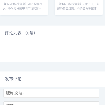
【CNMO科技消息】调研数据显
【CNMO科技消息】9月16日，有
示，小米是目前中国市场的第三大
数码博主透露，消费者若希望体验
平板厂商。而9月25日，小米举办
搭载最新旗舰平台的高性能平板电
新品发布会，正式带来了旗下最新
脑，可关注华为、OPPO和荣耀即
款的旗舰级安卓平板——小米平板
将推出的新品，三者均将首批搭载
8系列。该系列目前提供两款产
全新的旗舰处理器，并配备超大容
品，分别为小米平板8和小米平板8
量电池，有望在性能与续航方面实
评论列表 （
0
条）
Pro。小米平板8搭载了第四代高通
现显著提升。其中，荣耀新款平板
骁龙8s移动平台，屏幕尺寸为11.2
将在平板市场全球首发搭载骁龙8
英寸，材质为LCD，分辨率3.2K，
Elite Gen5移动平台。据悉，骁龙8
最高亮度800尼特，最高12GB运行
Elite Gen5是高通即将在2025年骁
内存＋256GB存储，后置1300万
龙峰会上正式发布的顶级移动平
像素主摄...
台，采...
发布评论