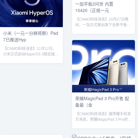
一加平板2问世 内置
10420（正规一元
【CNMO科技消息】10月27日晚
间，一加正式推出旗下全新平板产
品——一加平板2。该机型定位高
小米（一元一分麻将群）Pad
性能安卓平板市场，搭载联发科天
7已推送Hyp
玑9400+移动处理平台，起售价为
2599元。一加平板2配备一块12.1
【CNMO科技消息】11月12日，
英寸超大LCD屏幕，分辨率为
小米正式启动HyperOS 3稳定版的
3000×2120，像素密度达
大规模推送。Xiaomi Pad 7成为首
303ppi，支持最高144Hz刷新率，
款在全球市场获得该更新的平板设
手动最高可达600尼特，峰值亮度
备，其搭载的系统版本为
提升至900尼特，出厂校准
OS3.0.2.0.WOZMIXM，基于
deltaE≈0.7，具备出色的色准能
Android 16打造。此次更新不仅带
力，屏幕还...
来了视觉层面的优化，还引入多项
AI功能，标志着小米操作系统进入
荣耀MagicPad 3 Pro开售 配
全新阶段。据官方介绍，Xiaomi
备最（金
Pad 7的HyperOS 3稳定版包含多
项重要特性。其...
【CNMO科技消息】据荣耀手机官
方消息，荣耀MagicPad 3 Pro的正
式开售时间为10月22日上午10点
08分，起售价格为3799元。该产
品搭载基于3nm工艺打造的第五代