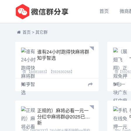
首页
微商
首页
>
其它群
谁有24小时跑得快麻将群
知乎智选
微 【jk881883】【592630268】
微【59263
【dd888420】 Q号：592630268
【dd888
1.游戏类别：一元一分手机红中麻将群，微信
火爆。一
0
1
麻将群，打
正规的）麻将必看一元一
分红中麻将群@2025已更
新
加V【8826237】24小时火爆不缺脚ios签约
加V【zm5