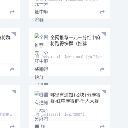
无押手机真人
单挑，多人，亲友圈模式、秒上下一元一分，
两元一分，，玩法多样游戏，只有上局的胡
19
麻将群
全网推荐一元一分红中麻
将跑得快群（推荐
微【nb511881】 【dn511883】没有三缺一
的无奈，手机上的麻将群，随时随刻想打就
繁就换一个
打，百人大群，专人管理，跑包包赔。
18
哪里有通知1-2块1分麻将
群-红中麻将群-千人大群
红中做鬼百
微【mj172889】 【mj172887 】
进麻将群。
【mj172886】喜欢打麻将的兄弟姐妹们、志
同道合的朋友们看过来，组织在这里。手
18