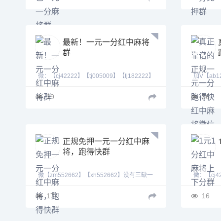
最新！一元一分红中麻将
群
微：【cj42222】【tj005009】【tj182222】
加V【ab1
Q号：(371146023)
【tj525
1.游戏类别：一元一分手机红中麻将，跑得快
QQ【44
19
36
群
加，此群
2.简介：
正规免押一元一分红中麻
将，跑得快群
微【zm552662】【xh552662】没有三缺一
微：【cj42
的无奈，手机上的麻将群，随时随刻想打就
Q号：(371
打，百人大群，专人管理，跑包包赔。手
1.游戏
174
16
群
2.简