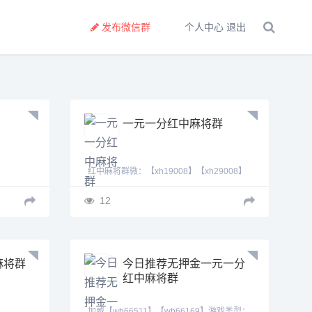
发布微信群
个人中心
退出
一元一分红中麻将群
红中麻将群微：【xh19008】【xh29008】
【tj19008】QQ：(1892710)快来加入红中麻
就换一个
将群1.游戏类别：一元一分，红中麻将
12
麻将群
今日推荐无押金一元一分
红中麻将群
加威【wb66511】【wb66169】游戏类型：