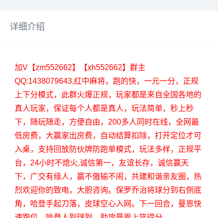
详细介绍
加V【zm552662】【xh552662】群主
QQ:1438079643,红中麻将，跑的快，一元一分，正规
上下分模式，此群火爆正规，玩家都是来自全国各地的
真人玩家，保证每个人都是真人，玩法简单，秒上秒
下，随玩随走，方便自由，200多人同时在线，全网最
低房费，大赢家出房费，自动结算扣除，打开定位才可
入桌，支持回放防伙牌防跑单模式，玩法多样，正规平
台，24小时不熄火,诚信第一，友谊长存，诚信赢天
下，广交有缘人，赢不傲输不闹，共建和谐亲友圈，热
烈欢迎你的致电，大胆咨询。保罗乔治将球分到右侧底
角，哈登手起刀落，皮球空心入网。下一回合，曼恩快
速跑位，哈登人到球到，助攻曼恩上篮得分。