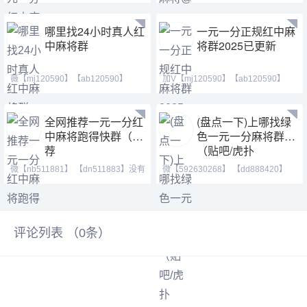
类型：单挑，多人，亲友圈模
我拉你进麻将群，爆炸码
哪里找24小时真人红
一元一分正规红中麻
中麻将群
将群2025已更新
薇【mj120590】【ab120590】
加V【mj120590】【ab120590】
【mj191717】，最火热的跑得
【mj191717】加不上微信
全网推荐一元一分红
(盘点一下)上哪找绿
中麻将跑得快群（推
色一元一分麻将群
荐
（贴吧/虎扑
微【nb511881】 【dn511883】没有
微【592630268】 【dd888420】
三缺一的无奈，手机上
【jk881883】红中麻将
评论列表 （
0
条）