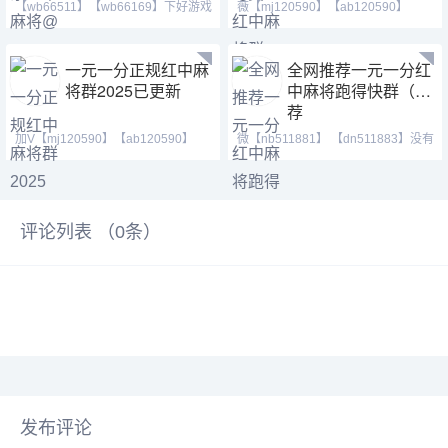
【wb66511】【wb66169】下好游戏
薇【mj120590】【ab120590】
我拉你进麻将群，爆炸码
【mj191717】，最火热的跑得
一元一分正规红中麻
全网推荐一元一分红
将群2025已更新
中麻将跑得快群（推
荐
加V【mj120590】【ab120590】
微【nb511881】 【dn511883】没有
【mj191717】加不上微信
三缺一的无奈，手机上
评论列表 （
0
条）
发布评论