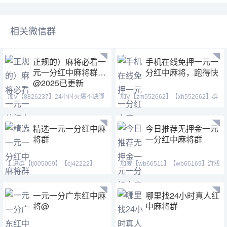
相关微信群
正规的）麻将必看一
手机在线免押一元一
元一分红中麻将群
分红中麻将，跑得快
@2025已更新
加V【8826237】24小时火爆不缺脚
加V【zm552662】【xh552662】群
ios签约正规APP 群内
主QQ:1438079643,红中
精选一元一分红中麻
今日推荐无押金一元
将群
一分红中麻将群
1.进群【tj005009】【cj42222】
加威【wb66511】【wb66169】游戏
【tj182222】QQ(37114
类型：单挑，多人，亲友圈模
一元一分广东红中麻
哪里找24小时真人红
将@
中麻将群