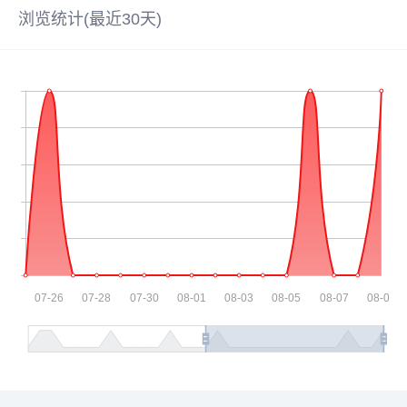
浏览统计(最近30天)