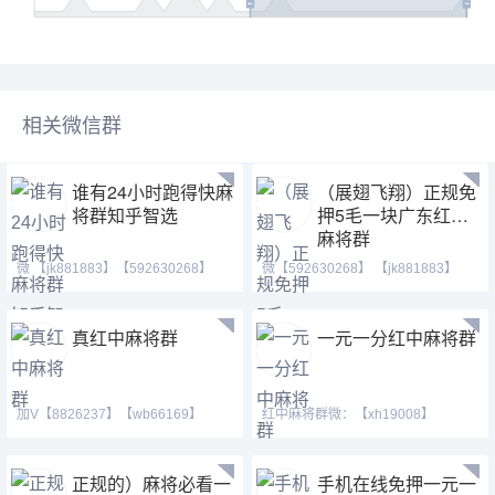
相关微信群
谁有24小时跑得快麻
（展翅飞翔）正规免
将群知乎智选
押5毛一块广东红中
麻将群
微 【jk881883】【592630268】
微【592630268】 【jk881883】
【dd888420】 Q号：59263
【dd888420】红中麻将
真红中麻将群
一元一分红中麻将群
加V【8826237】【wb66169】
红中麻将群微：【xh19008】
【wb66156】加不上微信就加
【xh29008】【tj19008】QQ：(18
正规的）麻将必看一
手机在线免押一元一