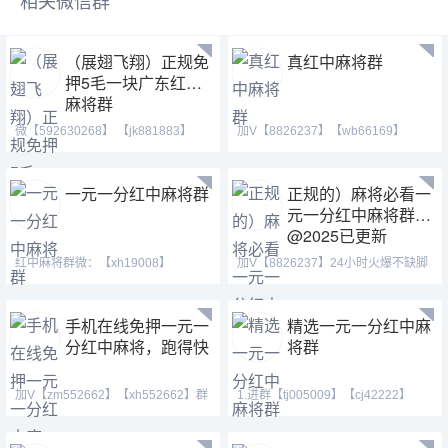
相关微信群
（展翅飞翔）正规免
真红中麻将群
押5毛一块广东红中
麻将群
微【592630268】 【jk881883】
加V【8826237】【wb66169】
【dd888420】红中麻将
【wb66156】加不上微信就加
一元一分红中麻将群
正规的）麻将必看一
元一分红中麻将群
@2025已更新
红中麻将群微：【xh19008】
加V【8826237】24小时火爆不缺脚
【xh29008】【tj19008】QQ：(18
ios签约正规APP 群内
手机在线免押一元一
精选一元一分红中麻
分红中麻将，跑得快
将群
加V【zm552662】【xh552662】群
1.进群【tj005009】【cj42222】
主QQ:1438079643,红中
【tj182222】QQ(37114