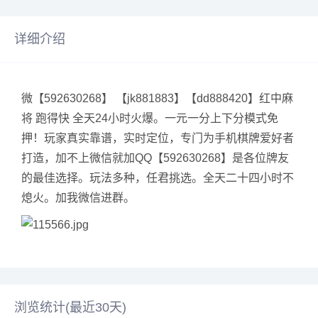
详细介绍
微【592630268】 【jk881883】【dd888420】红中麻
将 跑得快 全天24小时火爆。一元一分上下分模式免
押！玩家真实靠谱，实时定位，专门为手机棋牌爱好者
打造，加不上微信就加QQ【592630268】是各位牌友
的最佳选择。玩法多种，任君挑选。全天二十四小时不
熄火。加我微信进群。
浏览统计(最近30天)