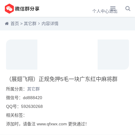
个人中心
退出
首页
>
其它群
内容详情
（展翅飞翔）正规免押5毛一块广东红中麻将群
所属分类：
其它群
微信号：dd888420
QQ号：592630268
相关标签：
添加时，请备注 www.qfxwx.com 更快通过！