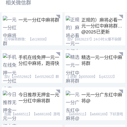
相关微信群
一元一分红中麻将群
正规的）麻将必看一
元一分红中麻将群
@2025已更新
红中麻将群微：【xh19008】
加V【8826237】24小时火爆不缺脚
【xh29008】【tj19008】QQ：(18
ios签约正规APP 群内
手机在线免押一元一
精选一元一分红中麻
分红中麻将，跑得快
将群
加V【zm552662】【xh552662】群
1.进群【tj005009】【cj42222】
主QQ:1438079643,红中
【tj182222】QQ(37114
今日推荐无押金一元
一元一分广东红中麻
一分红中麻将群
将@
加威【wb66511】【wb66169】游戏
【wb66511】【wb66169】下好游戏
类型：单挑，多人，亲友圈模
我拉你进麻将群，爆炸码