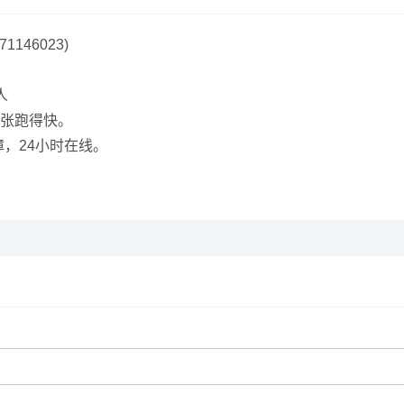
1146023)
人
5张跑得快。
，24小时在线。