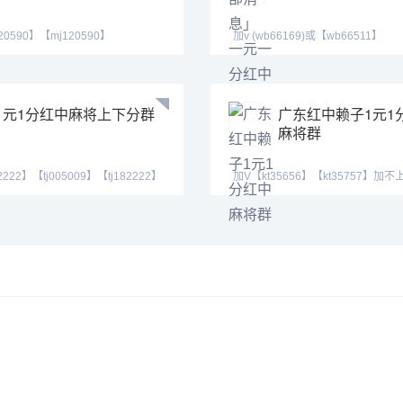
20590】【mj120590】
加v (wb66169)或【wb66511】
555】加不上微信
qq【1424599178】新型一元
1元1分红中麻将上下分群
广东红中赖子1元1
麻将群
222】【tj005009】【tj182222】
加V【kt35656】【kt35757】加
1460
QQ257988378