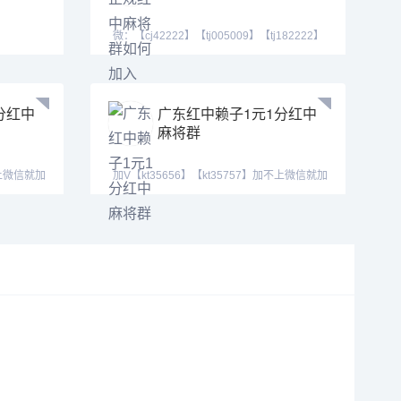
微：【cj42222】【tj005009】【tj182222】
Q号：(3711460
分红中
广东红中赖子1元1分红中
麻将群
不上微信就加
加V【kt35656】【kt35757】加不上微信就加
QQ257988378