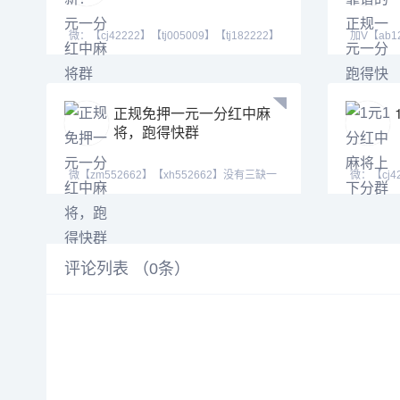
微：【cj42222】【tj005009】【tj182222】
加V【ab1
Q号：(3711460
【tj525
正规免押一元一分红中麻
将，跑得快群
微【zm552662】【xh552662】没有三缺一
微：【cj42
的无奈，手机上的
Q号：(371
评论列表 （
0
条）