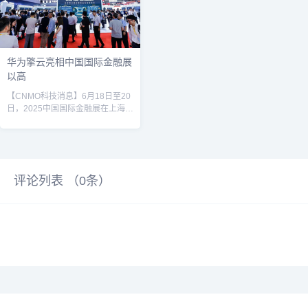
比高达94%，为同类产品中最高水
作系统——鸿蒙电脑企业版，面向
准之一。机身厚度仅...
更多政企客户开放Beta，鸿蒙电脑
新品华为擎云 HM740即将发布。...
华为擎云亮相中国国际金融展
以高
【CNMO科技消息】6月18日至20
日，2025中国国际金融展在上海拉
开帷幕，展会以“开放创新 科技赋
能 共创金融新未来”为主题，全面
展示了全球金融科技和金融服务创
新发展成果。华为擎云携智慧金融
解决方案及华为擎云 C5（第三
评论列表 （
0
条）
代）在内的商用终端亮相展会，吸
引了诸多参展用户的关注。据了解
新一代华为擎云 C5将于近期上
市，其搭载HarmonyOS自主操作
系统，具备简洁流畅、连续、安全
可靠等全场景交互特性...