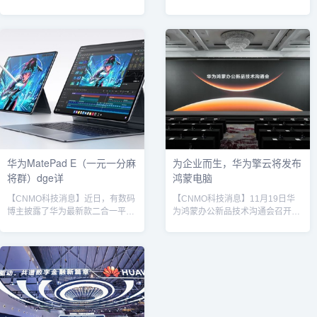
正式推出新一代商用鸿蒙电脑华为
鸿蒙办公新品技术沟通会上，华为
擎云HM740，同时面向企业用户开
终端平板与PC产品线总裁朱懂东
放鸿蒙电脑企业版Beta。华为擎云
宣布，鸿蒙电脑的外设支持数量已
HM740据CNMO了解，华为擎云
实现翻倍增长。截至目前，鸿蒙电
HM740基于鸿蒙内核打造，可满足
脑已覆盖超过1500款通用设备，包
政务、金融等高安全需求行业的合
括键盘、鼠标、显示器、耳机、U
规要求。它支持双空间隔离，四指
盘等，同时兼容700多款专业设
滑动即可切换企业空间与个人空
备，如打印机、手写笔、扫描仪
间，兼顾安全与效率。屏幕方面，
等。据悉，华为终端官网于2025年
华为擎云HM740搭载14.2英寸
5月上线鸿蒙电脑外设兼容性查询
OLED原色屏，支...
功能，清单共158页，涵盖设...
华为MatePad E（一元一分麻
为企业而生，华为擎云将发布
将群）dge详
鸿蒙电脑
【CNMO科技消息】近日，有数码
【CNMO科技消息】11月19日华
博主披露了华为最新款二合一平板
为鸿蒙办公新品技术沟通会召开，
电脑MatePad Edge的完整配置和
会上，华为终端平板与PC产品线
功能清单，多项参数显示该产品在
总裁朱懂东指出，目前鸿蒙电脑已
屏幕、性能与生态融合方面实现显
实现了全链路的自主可控，在产
著突破。华为MatePad Edge据
品、操作系统和生态上面都保持了
CNMO了解，华为MatePad Edge
先进性，为鸿蒙商用布局构筑了坚
搭载14.2英寸柔性OLED云晰柔光
实基础。在此基础上，朱懂东还宣
屏，分辨率达3120×2080，支持
布鸿蒙商用布局的关键进展：更智
120Hz刷新率，色准ΔE＜1，屏占
慧、更高效、更安全的企业办公操