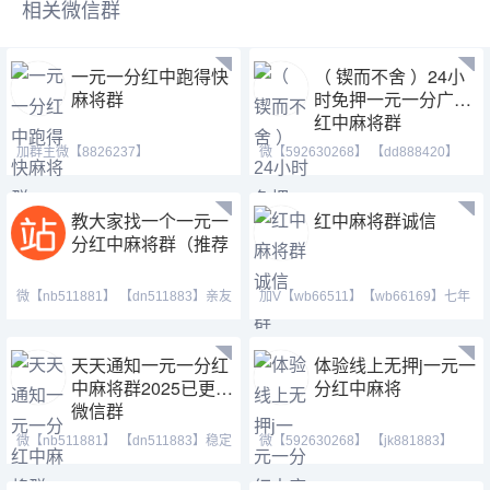
相关微信群
一元一分红中跑得快
（ 锲而不舍 ）24小
麻将群
时免押一元一分广东
红中麻将群
加群主微【8826237】
微【592630268】 【dd888420】
【wm8871131】【wb887131】直接
【jk881883】等风也等你
进
教大家找一个一元一
红中麻将群诚信
分红中麻将群（推荐
微【nb511881】 【dn511883】亲友
加V【wb66511】【wb66169】七年
团模式，群内结算，不用
靠谱大平台，时间：全天24
天天通知一元一分红
体验线上无押j一元一
中麻将群2025已更新
分红中麻将
微信群
微【nb511881】 【dn511883】稳定
微【592630268】 【jk881883】
老群！（广东一元一分红
【td21155】红中麻将群