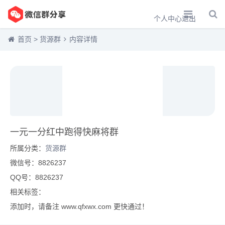
个人中心
退出
首页
>
货源群
内容详情
一元一分红中跑得快麻将群
所属分类：
货源群
微信号：8826237
QQ号：8826237
相关标签：
添加时，请备注 www.qfxwx.com 更快通过！