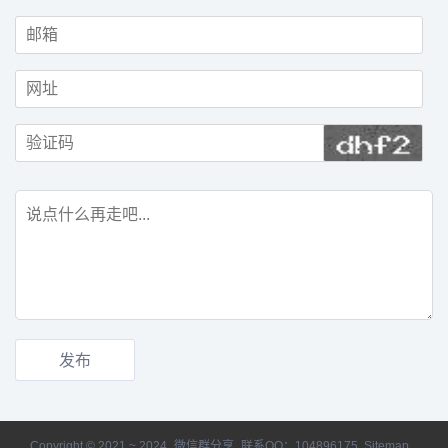
Copyright © 2021 ~ 2024
微信群分享
联系QQ：104896175
Sitemap