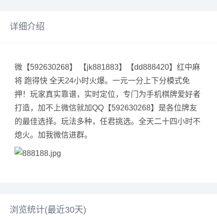
详细介绍
微【592630268】 【jk881883】【dd888420】红中麻
将 跑得快 全天24小时火爆。一元一分上下分模式免
押！玩家真实靠谱，实时定位，专门为手机棋牌爱好者
打造，加不上微信就加QQ【592630268】是各位牌友
的最佳选择。玩法多种，任君挑选。全天二十四小时不
熄火。加我微信进群。
浏览统计(最近30天)