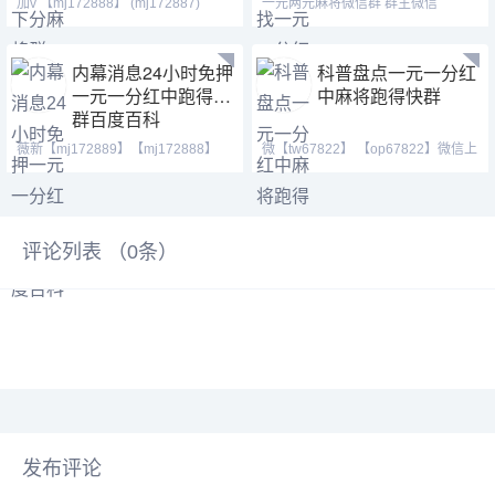
加v 【mj172888】 (mj172887)
一元两元麻将微信群 群主微信
【mj172889】或qq1715804
【dn511884】 【dn51188
内幕消息24小时免押
科普盘点一元一分红
一元一分红中跑得快
中麻将跑得快群
群百度百科
薇新【mj172889】【mj172888】
微【tw67822】 【op67822】微信上
【mj172887】红中做鬼百
的麻将群，加不上微信
评论列表 （
0
条）
发布评论