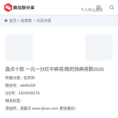
个人中心
退出
首页
>
股票群
内容详情
盘点十款 一元一分红中麻将/跑的快麻将群2025
所属分类：
股票群
微信号：wb66169
QQ号：1424599178
相关标签：
添加时，请备注 www.qfxwx.com 更快通过！