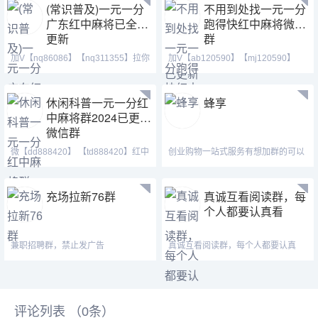
(常识普及)一元一分
不用到处找一元一分
广东红中麻将已全面
跑得快红中麻将微信
更新
群
加V【nq86086】【nq311355】拉你
加V【ab120590】【mj120590】
进麻将圈。红中做鬼百
【tj525555】七年靠谱大
休闲科普一元一分红
蜂享
中麻将群2024已更新
微信群
微【dd888420】 【td888420】红中
创业购物一站式服务有想加群的可以
麻将 跑得快 全天24
了解一下
充场拉新76群
真诚互看阅读群，每
个人都要认真看
兼职招聘群，禁止发广告
真诚互看阅读群，每个人都要认真
看，互利共赢。
评论列表 （
0
条）