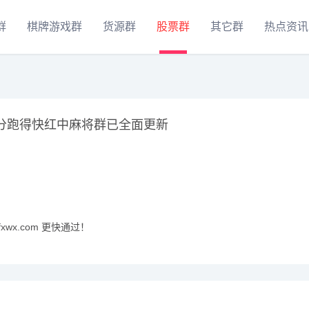
群
棋牌游戏群
货源群
股票群
其它群
热点资讯
一分跑得快红中麻将群已全面更新
xwx.com 更快通过！