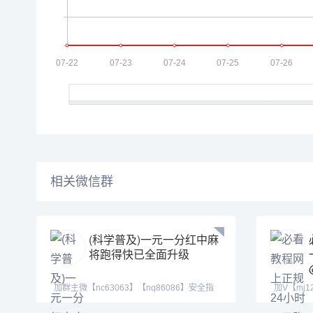
相关微信群
(科学普及)一元一分红中麻
将跑得快已全面升级
加群主微【nc63063】【nq86086】安全指
加V【mj1
数：绿色、真实、
【tj525