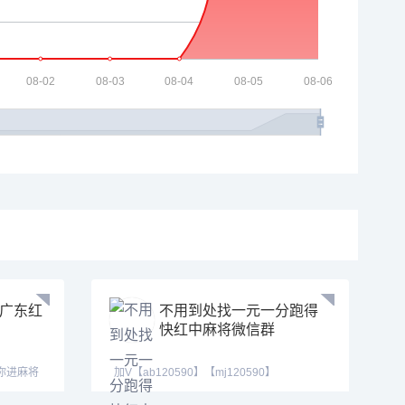
分广东红
不用到处找一元一分跑得
快红中麻将微信群
拉你进麻将
加V【ab120590】【mj120590】
【tj525555】七年靠谱大