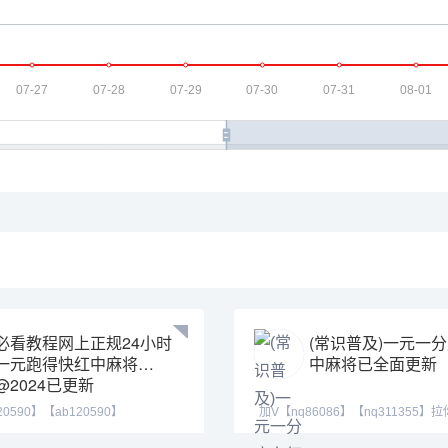
必看教程网上正规24小时
(常识普及)一元一
一元跑得快红中麻将
中麻将已全面更新
@2024已更新
20590】【ab120590】
加V【nq86086】【nq311355】
555】24小时火爆
圈。红中做鬼百