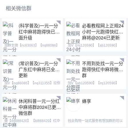
相关微信群
(科学普及)一元一分
必看教程网上正规24
红中麻将跑得快已全
小时一元跑得快红中
面升级
麻将@2024已更新
加群主微【nc63063】【nq86086】
加V【mj120590】【ab120590】
安全指数：绿色、真实、
【tj525555】24小时火爆
(常识普及)一元一分
不用到处找一元一分
广东红中麻将已全面
跑得快红中麻将微信
更新
群
加V【nq86086】【nq311355】拉你
加V【ab120590】【mj120590】
进麻将圈。红中做鬼百
【tj525555】七年靠谱大
休闲科普一元一分红
蜂享
中麻将群2024已更新
微信群
微【dd888420】 【td888420】红中
创业购物一站式服务有想加群的可以
麻将 跑得快 全天24
了解一下