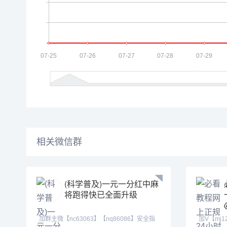
相关微信群
(科学普及)一元一分红中麻
将跑得快已全面升级
加群主微【nc63063】【nq86086】安全指
加V【mj1