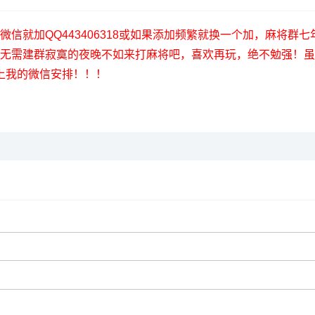
55】加不上微信就加QQ443406318或如果添加频繁就换一个加，
桌、无需建群寂寞的夜晚不如来打麻将吧，喜欢再玩，绝不勉强！
上我的微信安排！！！