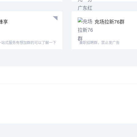
555】24小时火爆
圈。红中做鬼百
蜂享
充场拉新76群
一站式服务有想加群的可以了解一下
兼职招聘群，禁止发广告