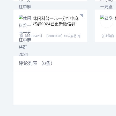
数：绿色、真实、
【tj525
休闲科普一元一分红中麻
将群2024已更新微信群
微【dd888420】 【td888420】红中麻将 跑
创业购物
得快 全天24
评论列表 （
0
条）