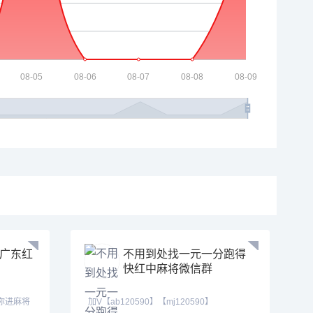
分广东红
不用到处找一元一分跑得
快红中麻将微信群
拉你进麻将
加V【ab120590】【mj120590】