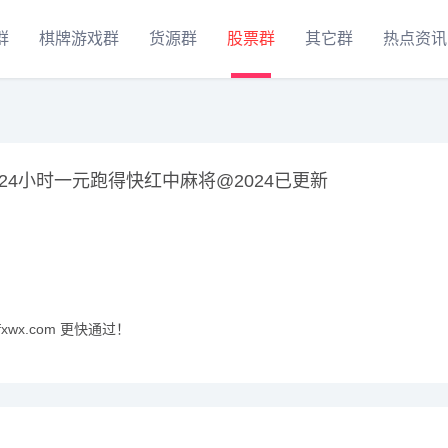
群
棋牌游戏群
货源群
股票群
其它群
热点资讯
24小时一元跑得快红中麻将@2024已更新
xwx.com 更快通过！