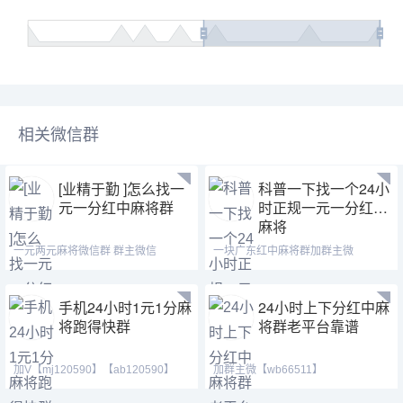
相关微信群
[业精于勤 ]怎么找一
科普一下找一个24小
元一分红中麻将群
时正规一元一分红中
麻将
一元两元麻将微信群 群主微信
一块广东红中麻将群加群主微
【dn511884】 【dn51188
【ab120590】【mj120590】
手机24小时1元1分麻
24小时上下分红中麻
将跑得快群
将群老平台靠谱
加V【mj120590】【ab120590】
加群主微【wb66511】
【hf420624】七年靠谱老
【wb887131】安全指数：绿色、真
实