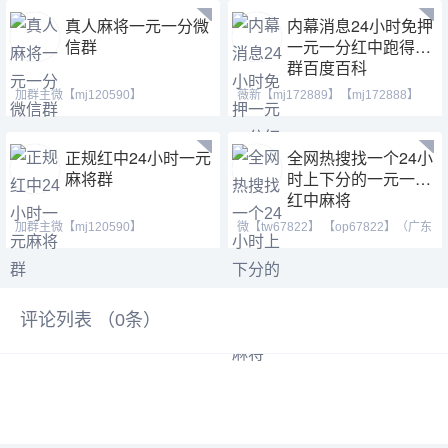
真人麻将一元一分微
内幕消息24小时免押
信群
一元一分红中跑得快
群百度百科
加群主微【mj120590】
薇新【mj172889】【mj172888】
【ab120590】【mj191717】安全指
【mj172887】红中做鬼百
正规红中24小时一元
全网热搜找一个24小
麻将群
时上下分的一元一分
红中麻将
加群主微【mj120590】
微【tw67822】 【op67822】（广东
【ab120590】【mj191717】（十五
一元一分红中癞子爆炸
张
评论列表 （
0
条）