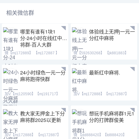
相关微信群
哪里有谁有1块1
体验线上无押j一元一
分-24小时在线红中麻
分红中麻将
将群-百人大群
微【mj172889】 【mj172887 】
微【592630268】 【jk881883】
【mj172886】喜欢打麻将
【td21155】红中麻将群
24小时绿色一元一分
最新红中麻将.
麻将跑得快群
加V【mj120590】【mj191717】
加V【mj172888】【mj172887】
【ab120590】①活跃火爆
【mj172886】加不上微信
教大家无押金上下分
想玩手机麻将群1元1
麻将群2025以更新
分的打牌群俊美
加V【mj172888】 【mj172887】
微 【dd888420】【td888420】