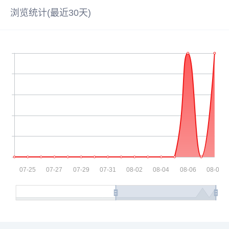
浏览统计(最近30天)