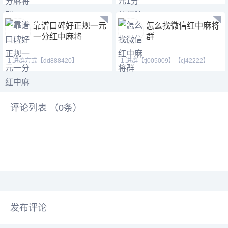
【mj172889】我在等一个
【td21155】 Q号：5926302
靠谱口碑好正规一元
怎么找微信红中麻将
一分红中麻将
群
1.进群方式【dd888420】
1.进群【tj005009】【cj42222】
【td888420】 【td21155】QQ(5
【tj182222】QQ(37114
评论列表 （
0
条）
发布评论