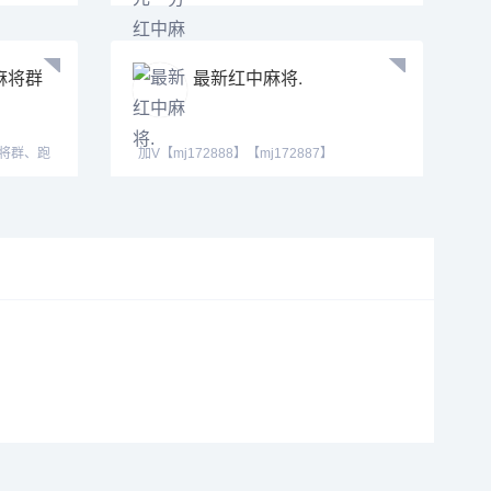
【td21155】红中麻将群
麻将群
最新红中麻将.
中麻将群、跑
加V【mj172888】【mj172887】
【mj172886】加不上微信