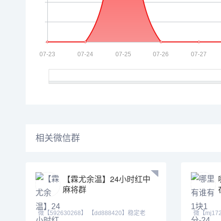
相关微信群
【霖尤余温】24小时红中
麻将群
微【592630268】 【dd888420】稳定老
微【mj172