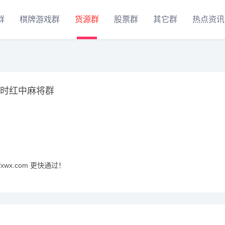
群
棋牌游戏群
货源群
股票群
其它群
热点资讯
小时红中麻将群
xwx.com 更快通过！