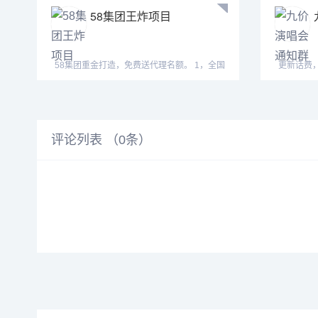
58集团王炸项目
58集团重金打造，免费送代理名额。 1，全国
更新话费
中石油9折起，包
息。所有
评论列表 （
0
条）