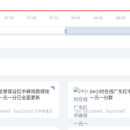
信誉保证红中麻将跑得快
24小时在线广东红
一元一分已全面更新
一元一分群
6086】【nq311355】红中做鬼百
加V【ab120590】【mj120590】
方式为
【tj525555】我在等一个