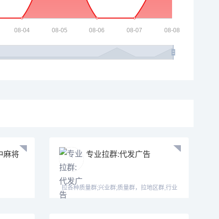
中麻将
专业拉群:代发广告
拉各种质量群;兴业群;质量群，拉地区群,行业
群，纯聊群。