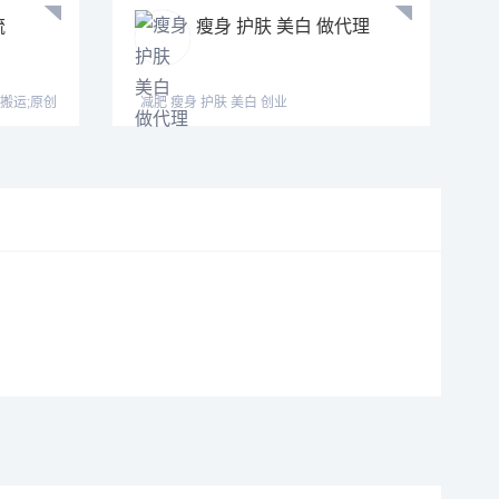
流
瘦身 护肤 美白 做代理
搬运;原创
减肥 瘦身 护肤 美白 创业