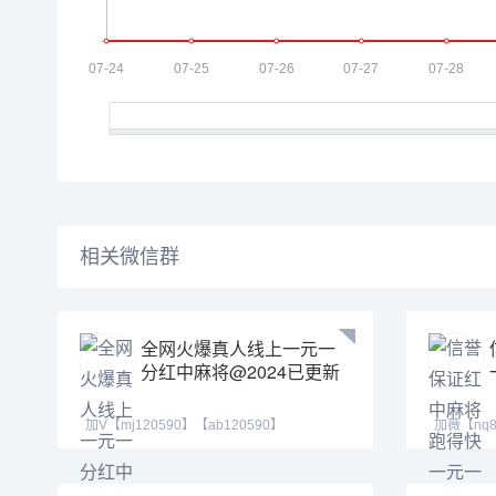
相关微信群
全网火爆真人线上一元一
分红中麻将@2024已更新
加V【mj120590】【ab120590】
加薇【nq8
【tj525555】三年靠谱大
搭，抓马