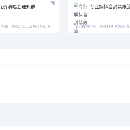
九价演唱会通知群
专业解抖音封禁限
，电费，影视会员，演唱会最新消
专业解除抖音，各种封禁;禁言;限流.
业务群内
度低;;低