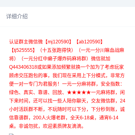
详细介绍
认证群主微信微【mj120590】【ab120590】
【tj525555】（十五张跑得快）（一元一分川嘛血战麻
将）（一元分红中癞子爆炸码麻将群）微信就加
Q443406318或如果添加频繁就换一个加为了考虑玩家
顾虑交压跑包的事，我们现在采用上下分模式，非常方
便一对一专门为君服务！一元一分麻将群，安全指数：
绿色、真实、靠谱、回放、★★★★★一元麻将群，闲
下来时间，还可以找一些人陪你聊天，交友微信群，24
小时活跃群不断，不玩随时可以下分，下分秒到账，诚
信靠谱群，200人火爆老群，全天6-18桌，通宵6-14
桌。非诚勿扰，欢迎素质牌友滴滴。