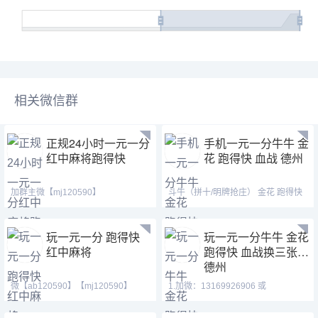
相关微信群
正规24小时一元一分
手机一元一分牛牛 金
红中麻将跑得快
花 跑得快 血战 德州
加群主微【mj120590】
斗牛（拼十/明牌抢庄） 金花 跑得快
【ab120590】【tj525555】安全指
血战麻将 德州扑克➕
玩一元一分 跑得快
玩一元一分牛牛 金花
红中麻将
跑得快 血战换三张
德州
微【ab120590】【mj120590】
1.加微：13169926906 或
【tj525555】一元到五元的
13058094780 QQ:3122617673