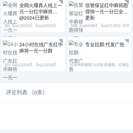
全网火爆真人线上一
信誉保证红中麻将跑
元一分红中麻将
得快一元一分已全面
@2024已更新
更新
加V【mj120590】【ab120590】
加薇【nq86086】【nq311355】红中
【tj525555】三年靠谱大
做鬼百搭，抓马方式为
24小时在线广东红中
专业拉群:代发广告
麻将一元一分群
加V【ab120590】【mj120590】
拉各种质量群;兴业群;质量群，拉地区
【tj525555】我在等一个
群,行业群，纯聊群。
评论列表 （
0
条）