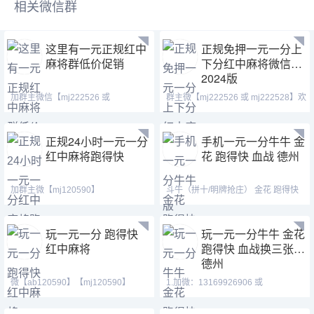
相关微信群
这里有一元正规红中
正规免押一元一分上
麻将群低价促销
下分红中麻将微信群
2024版
加群主微信【mj222526 或
群主微【mj222526 或 mj222528】欢
mj222528】一元一分红中麻将
迎广大麻将爱好者
正规24小时一元一分
手机一元一分牛牛 金
红中麻将跑得快
花 跑得快 血战 德州
加群主微【mj120590】
斗牛（拼十/明牌抢庄） 金花 跑得快
【ab120590】【tj525555】安全指
血战麻将 德州扑克➕
玩一元一分 跑得快
玩一元一分牛牛 金花
红中麻将
跑得快 血战换三张
德州
微【ab120590】【mj120590】
1.加微：13169926906 或
【tj525555】一元到五元的
13058094780 QQ:3122617673