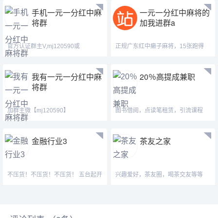
手机一元一分红中麻
一元一分红中麻将的
将群
加我进群a
官方认证群主V,mj120590或
正规广东红中癞子麻将，15张跑得
【ab120590】【hf420624】 Q
快，一元一分群，24小时不
我有一元一分红中麻
20％高提成兼职
将群
加群主微【mj120590】
图书借阅，点读笔租赁，引流课程
【ab120590】【hf420624】安全指
（早教语数外启蒙）
金融行业3
茶友之家
不压货！不压货！不压货！ 五台起开
兴趣爱好，茶友圈，喝茶交友等等
代理，自用一台起发货！ 费率