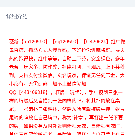
详细介绍
薇新【ab120590】【mj120590】【hf420624】红中做
鬼百搭，抓马方式为爆炸码，下好拉你进麻将群。最火
热的跑得快，红中等等。自助上下芬，安全绿色，多年
老台。玩家多，防作弊，拒绝打团，可观战，上下芬秒
到，支持支付宝微信。实名玩家，保证无任何压金，大
小都有。无需建群，加不上微信就加
QQ【443406318】，杠牌：玩牌时，手中摸到三张一
样的牌然后又自摸到一张同样的牌。将其扑倒放在桌
尾，一张暗扑三张明扑，然后从所有戴摸牌中摸一张最
尾端的牌放在自己牌中，称为“补章”，再打出一张不要
的牌，如果没有及时补张则暗杠无效，当暗杠有效时，
其他三家要给暗杠者二等牌资。明杠：当自己手上有三