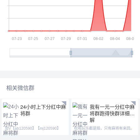
相关微信群
24小时上下分红中麻
我有一元一分红中麻
将群
将群跑得快群详细分
解
加V【ab120590】【mj120590】
吃喝玩乐都是赔，只有麻将有来回。
【hf420624】下好拉你进
群主微信：(wb887131)【