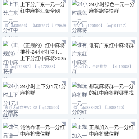
上下分广东一元一分
24小时绿色一元一分
红中麻将汇聚全网
麻将跑得快群
微【kt35656】 【kt35757】红中麻将
加V【mj120590】【mj191717】
群、跑得快群。群
【ab120590】①活跃火爆
（正规的）红中麻将
谁有广东红中麻将群
推荐-24小时1块1分
上下分红中麻将2025
已更新
微【mj172887】【mj172888】
好运连连，全网推荐：【xh19008】
【mj172889】红中换三张
【xh29008】【tj19008】
24小时上下分1元1分
想玩麻将群一元一分
麻将群
的红中麻将群哪里找
官方认证群主V：微【mj120590】
微 【dd888420】【td888420】
【ab120590】【mj191717
【td21155】 Q号：5926302
诚信靠谱一元一分红
正规加入一元一分红
中麻将微信群
中麻将微信群