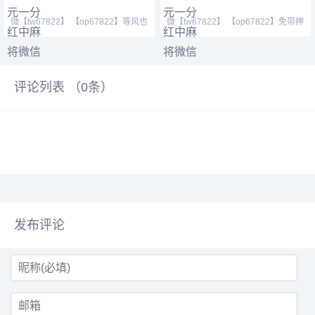
微【tw67822】 【op67822】等风也
微【tw67822】 【op67822】免带押
等你。喜欢打麻将的
进群，群内跑包包赔支
评论列表 （
0
条）
发布评论