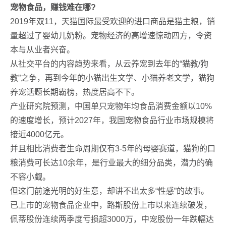
宠物食品，赚钱难在哪?
2019年双11，天猫国际最受欢迎的进口商品是猫主粮，销
量超过了婴幼儿奶粉。宠物经济的高增速惊动四方，令资
本与从业者兴奋。
从社交平台的内容趋势来看，从云养宠到去年的“猫教/狗
教”之争，再到今年的小猫出生文学、小猫养老文学，猫狗
养宠话题长期霸榜，热度居高不下。
产业研究院预测，中国单只宠物年均食品消费金额以10%
的速度增长，预计2027年，我国宠物食品行业市场规模将
接近4000亿元。
并且相比消费者生命周期仅有3-5年的母婴赛道，猫狗的口
粮消费可长达10余年，是行业最大的细分品类，潜力的确
不容小觑。
但这门前途光明的好生意，却讲不出太多“性感”的故事。
已上市的宠物食品企业中，路斯股份上市以来连续破发，
佩蒂股份连续两季度亏损超3000万，中宠股份一年跌幅达