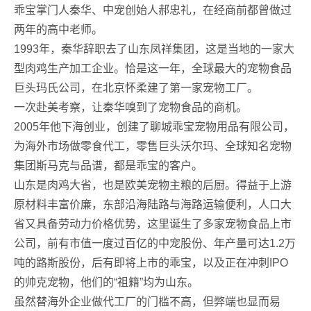
乖宝掌门人秦华、中宠创始人郝忠礼，在经商前都曾做过
两年的高中老师。
1993年，秦华辞职去了山东凤祥集团，这是当地的一家大
型肉鸡生产加工企业。恰是这一年，全球最大的宠物食品
巨头玛氏公司，在北京怀柔建了第一家宠物工厂。
一次赴美考察，让秦华嗅到了宠物食品的商机。
2005年他下海创业，创建了聊城乖宝宠物用品有限公司，
为海外市场做零食代工，零售巨头沃尔玛、全球知名宠物
集团斯马克与品谱，都是乖宝的客户。
山东是肉鸡大省，也是欧美宠物主粮的后厨。得益于上游
原材料丰富价廉，东部沿海陆路与海路运输便利，人口大
省又具备劳动力价格优势，这里诞生了多家宠物食品上市
公司，前有市值一度过百亿的中宠股份、年产量可达1.2万
吨的路斯股份，后有即将上市的乖宝，以及正在冲刺IPO
的帅克宠物，他们的“祖籍”均为山东。
虽然替海外企业做代工厂的门槛不高，但弊端也显而易