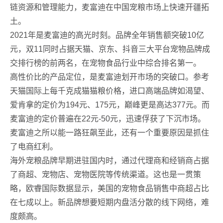
链资源和管理能力，麦富迪在中国宠粮市场上快速开疆拓
土。
2021年是麦富迪的高光时刻。品牌全年销售额突破10亿
元，双11同时占据天猫、京东、抖音三大平台宠物品牌成
交排行榜的前两名，在宠物食品行业中综合排名第一。
高性价比的产品定位，是麦富迪划开市场的突破口。参考
天猫国际上每千克成猫猫粮价格，进口高端品牌如渴望、
爱肯拿的定价为194元、175元，巅峰更是高达377元。而
麦富迪的定价普遍在22元-50元，迅速俘获了下沉市场。
麦富迪之所以能一路狂飙至此，还有一个重要原因是抓住
了电商红利。
海外宠粮品牌早期进驻国内时，通过代理商和经销商占据
了商超、宠物店、宠物医院等传统渠道。这也是一贯策
略，欧睿国际数据显示，美国的宠物食品销售中商超占比
在七成以上。新品牌想要短期内盘活分散的线下网络，难
度颇高。