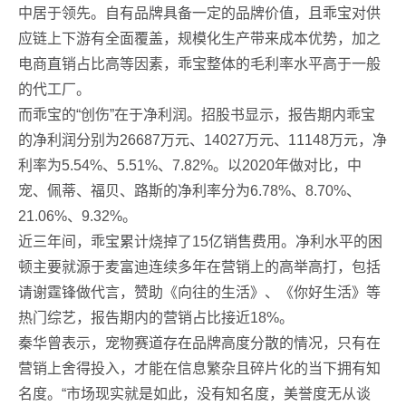
中居于领先。自有品牌具备一定的品牌价值，且乖宝对供
应链上下游有全面覆盖，规模化生产带来成本优势，加之
电商直销占比高等因素，乖宝整体的毛利率水平高于一般
的代工厂。
而乖宝的“创伤”在于净利润。招股书显示，报告期内乖宝
的净利润分别为26687万元、14027万元、11148万元，净
利率为5.54%、5.51%、7.82%。以2020年做对比，中
宠、佩蒂、福贝、路斯的净利率分为6.78%、8.70%、
21.06%、9.32%。
近三年间，乖宝累计烧掉了15亿销售费用。净利水平的困
顿主要就源于麦富迪连续多年在营销上的高举高打，包括
请谢霆锋做代言，赞助《向往的生活》、《你好生活》等
热门综艺，报告期内的营销占比接近18%。
秦华曾表示，宠物赛道存在品牌高度分散的情况，只有在
营销上舍得投入，才能在信息繁杂且碎片化的当下拥有知
名度。“市场现实就是如此，没有知名度，美誉度无从谈