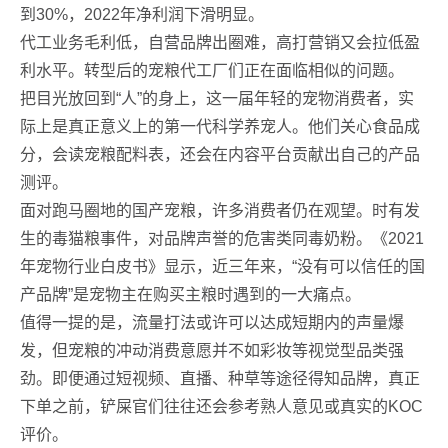
到30%，2022年净利润下滑明显。
代工业务毛利低，自营品牌出圈难，高打营销又会拉低盈
利水平。转型后的宠粮代工厂们正在面临相似的问题。
把目光放回到“人”的身上，这一届年轻的宠物消费者，实
际上是真正意义上的第一代科学养宠人。他们关心食品成
分，会读宠粮配料表，还会在内容平台贡献出自己的产品
测评。
面对跑马圈地的国产宠粮，许多消费者仍在观望。时有发
生的毒猫粮事件，对品牌声誉的危害类同毒奶粉。《2021
年宠物行业白皮书》显示，近三年来，“没有可以信任的国
产品牌”是宠物主在购买主粮时遇到的一大痛点。
值得一提的是，流量打法或许可以达成短期内的声量爆
发，但宠粮的冲动消费意愿并不如彩妆等视觉型品类强
劲。即便通过短视频、直播、种草等途径得知品牌，真正
下单之前，铲屎官们往往还会参考熟人意见或真实的KOC
评价。