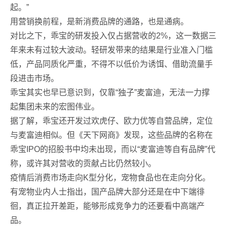
起。”
用营销换前程，是新消费品牌的通路，也是通病。
对比之下，乖宝的研发投入仅占据营收的2%，这一数据三
年来未有过较大波动。轻研发带来的结果是行业准入门槛
低，产品同质化严重，不得不以低价为诱饵、借助流量手
段进击市场。
乖宝其实也早已意识到，仅靠“独子”麦富迪，无法一力撑
起集团未来的宏图伟业。
据了解，乖宝还开发过欢虎仔、欧力优等自营品牌，定位
与麦富迪相似。但《天下网商》发现，这些品牌的名称在
乖宝IPO的招股书中均未出现，而以“麦富迪等自有品牌”代
称，或许其对营收的贡献占比仍然较小。
疫情后消费市场走向K型分化，宠物食品也在走向分化。
有宠物业内人士指出，国产品牌大部分还是在中下端徘
徊，真正拉开差距，能够形成竞争力的还要看中高端产
品。