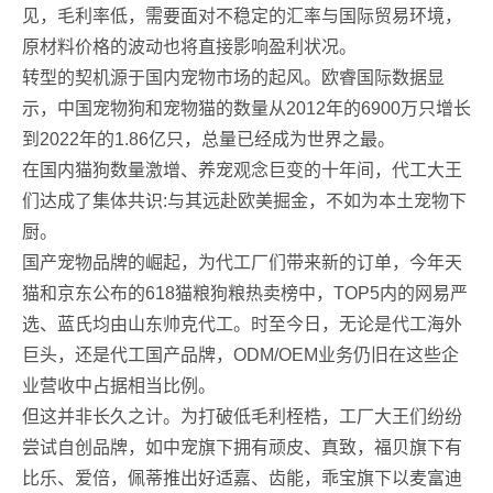
见，毛利率低，需要面对不稳定的汇率与国际贸易环境，
原材料价格的波动也将直接影响盈利状况。
转型的契机源于国内宠物市场的起风。欧睿国际数据显
示，中国宠物狗和宠物猫的数量从2012年的6900万只增长
到2022年的1.86亿只，总量已经成为世界之最。
在国内猫狗数量激增、养宠观念巨变的十年间，代工大王
们达成了集体共识:与其远赴欧美掘金，不如为本土宠物下
厨。
国产宠物品牌的崛起，为代工厂们带来新的订单，今年天
猫和京东公布的618猫粮狗粮热卖榜中，TOP5内的网易严
选、蓝氏均由山东帅克代工。时至今日，无论是代工海外
巨头，还是代工国产品牌，ODM/OEM业务仍旧在这些企
业营收中占据相当比例。
但这并非长久之计。为打破低毛利桎梏，工厂大王们纷纷
尝试自创品牌，如中宠旗下拥有顽皮、真致，福贝旗下有
比乐、爱倍，佩蒂推出好适嘉、齿能，乖宝旗下以麦富迪