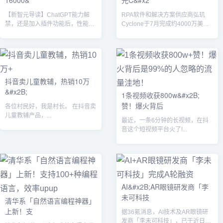
16000&
元C&#x2
【新智元导读】ChatGPT能力解
RPA软件和解决方案供应商弘玑
禁，还是加入插件功能后，性能得
Cyclone于7月完成约4000万美元
到了强化。所有大模型皆是如此。
的C 轮融资。...
面壁智...
抖音卖儿童教辅，热销10万
&#x2B;
1条视频收获800w&#x2B;
赞！爆火背后
各位村民好，我是村长。 在抖音卖
儿童教辅产品，...
最近，一条6分钟的长视频，在抖
音这个短视频平台火了!...
AI&#x2B;AR眼镜研发商「李
未可科技
清华系「自然语言编程神器」
上新！支
据36氪消息，AI技术及AR眼镜研
发商「李未可科技」，已于近日完