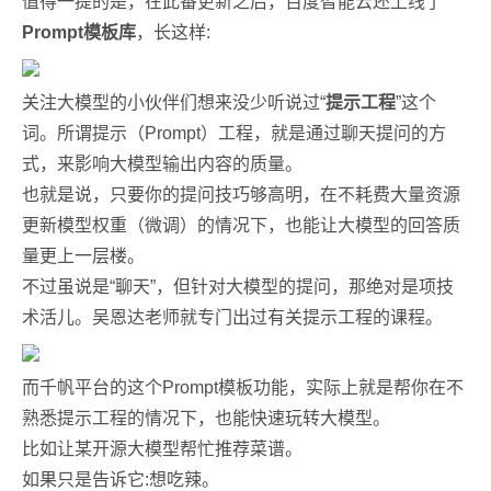
值得一提的是，在此番更新之后，百度智能云还上线了
Prompt模板库
，长这样:
关注大模型的小伙伴们想来没少听说过“
提示工程
”这个
词。所谓提示（Prompt）工程，就是通过聊天提问的方
式，来影响大模型输出内容的质量。
也就是说，只要你的提问技巧够高明，在不耗费大量资源
更新模型权重（微调）的情况下，也能让大模型的回答质
量更上一层楼。
不过虽说是“聊天”，但针对大模型的提问，那绝对是项技
术活儿。吴恩达老师就专门出过有关提示工程的课程。
而千帆平台的这个Prompt模板功能，实际上就是帮你在不
熟悉提示工程的情况下，也能快速玩转大模型。
比如让某开源大模型帮忙推荐菜谱。
如果只是告诉它:想吃辣。