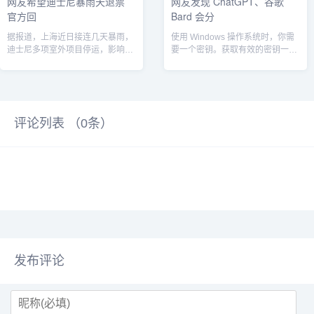
网友希望迪士尼暴雨天退票
网友发现 ChatGPT、谷歌
官方回
Bard 会分
据报道，上海近日接连几天暴雨，
使用 Windows 操作系统时，你需
迪士尼多项室外项目停运，影响游
要一个密钥。获取有效的密钥一直
玩体验，多名网友发帖建议迪士尼
是安装操作系统的一部分。当然，
如遇暴雨天...
用...
评论列表 （
0
条）
发布评论