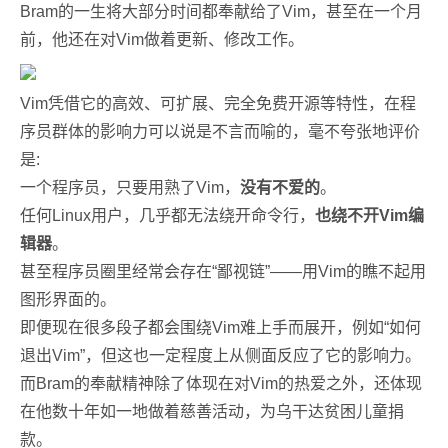
Bram的一生将大部分时间都奉献给了Vim，甚至在一个月
前，他还在对Vim做着更新、修改工作。
Vim凭借它的高效、可扩展、完全免费开源等特性，在程
序员群体的影响力可以说是不言而喻的，毫不夸张地评价
是:
一个程序员，只要用熟了Vim，
没有不爱的
。
任何Linux用户，几乎都无法绕开命令行，
也绕不开Vim编
辑器
。
甚至程序员圈里经常会存在“鄙视链”——用Vim的瞧不起用
图形界面的。
即便现在很多段子都会围绕Vim难上手而展开，例如“如何
退出Vim”，但这也一定程度上从侧面反应了它的影响力。
而Bram的奉献精神除了体现在对Vim的热爱之外，还体现
在他数十年如一地做着慈善活动，为乌干达贫困儿童捐
款。