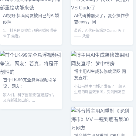
AI视野:抖音网友被自己的AI婚
AI代码神器火了，复杂操作秒
纱照
变easy，网
1、 抖音网友被自己的AI婚纱照美
最近，AI代码编辑器Cursor火了
晕了 最近，...
—— 凭借...
博主用AI生成装修效果图 网
友直呼：
首个LK-99完全悬浮视频引争
议，网友：
小红书博主 "沐阳" 发布了一组 AI
生成的卧室效果图，受到网友喜
家人们，科学圈顶流“室温超导”，
爱。这篇笔记一共有15张不同的
又有新视频出炉。...
卧...
抖音博主用AI重制《罗刹海