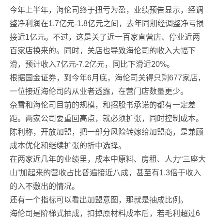
今年上半年，海伦司终于扭亏为盈，业绩预告显示，经调
整净利润在1.7亿元-1.8亿元之间，去年同期经调整净亏损
接近1亿元。不过，这是关了近一百家直营店、停业近两
百家店换来的。同时，关店也导致海伦司的收入大幅下
滑，预计收入7亿元-7.2亿元，同比下滑近20%。
根据国金证券，到今年6月底，海伦司关得只剩677家店，
一位接近海伦司的从业者透露，在营门店数量更少。
奈雪和海伦司目前的规模，和招股书承诺的都有一定差
距。两家公司要重回高点，就必须扩张，同时控制成本。
陈利称，开放加盟，把一部分风险转嫁给加盟商，是兼顾
成本优化和继续扩张的折中选择。
在两家近几年的业绩里，成本中原料、房租、人力“三座大
山”加起来的营收占比普遍接近八成，甚至有1.3倍于收入
的入不敷出的情况。
还有一个指标可以看出加盟意图，那就是抽成比例。
海伦司是阶梯式抽成，扣掉原材料成本后，若毛利超过6