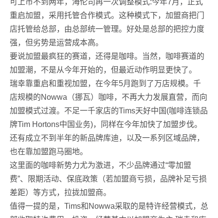
可上市不到两年，海伦司再一次调整模式:今年7月，正式
重启加盟，采用托管合作模式。这种模式下，加盟商把门
店托管给总部，由总部统一管理。好处是总部的把控力度
强，但劣势是运营成本高。
要说加盟最疯狂的赛道，还得是咖啡。当然，咖啡赛道的
加盟潮，不是从今年开始的，但最近动作明显更快了。
瑞幸靠重启和重视加盟，在今年5月跑到了万店规模。千
店规模的Nowwa（挪瓦）咖啡，不再大力发展直营，而向
加盟模式过渡。不足一千家店的Tims天好中国(咖啡连锁品
牌Tim Hortons中国业务)，同样在今年加快了加盟步伐。
还有成立不到半年的新品牌库迪，以及一系列区域品牌，
也在靠加盟跑马圈地。
这里面的咖啡新势力尤为激进，不少品牌通过“零加盟
费”、限期活动、保底政策（若加盟商亏损，品牌补足亏损
差距）等方式，拉拢加盟商。
值得一提的是，Tims和Nowwa采取的是特许经营模式，总