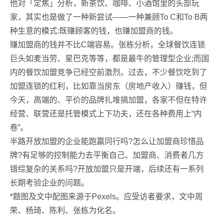
他对「定焦」分析，新茶饮、咖啡、小酒馆里的头部玩
家，其实也是做了一种新尝试——一种兼顾To C和To B两
种生意的模式:既赚顾客的钱，也赚加盟商的钱。
赚加盟商的钱并不比C端容易。张栋分析，全球餐饮连锁
巨头如麦当劳、星巴克等等，都是最牛的管理型企业;而国
内的餐饮加盟竞争已经空前激烈。过去，不少餐饮吃到了
加盟连锁的红利，比如靠当房东（房地产收入）赚钱，但
今天，高端的、平价的品牌扎堆搞加盟，各家不但在特许
经营、联营还是托管模式上下功夫，还在各种费用上“内
卷”。
半路开放加盟的企业能跑赢同行吗?怎么让加盟商珍惜品
牌?有足够的控制能力去平衡自己、加盟商、消费者几方
错综复杂的关系吗?开放加盟只是开端，后续还有一系列
长期考验企业的问题。
*题图及文中配图来源于Pexels。应受访者要求，文中周
荣、杨琦、陈利、张栋为化名。