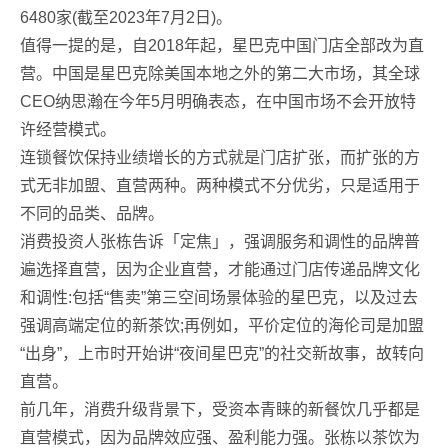
6480家(截至2023年7月2日)。
值得一提的是，自2018年起，星巴克中国门店全部改为直
营。中国是星巴克除美国本地之外的第二大市场，其全球
CEO纳思瀚在今年5月明确表态，在中国市场不会开放特
许经营模式。
连锁餐饮保持业绩增长的方式就是门店扩张，而扩张的方
式无非加盟、直营两种。两种模式不分优劣，只是适用于
不同的品类、品牌。
消费投资人张栋告诉「定焦」，强调服务和调性的品牌普
遍选择直营，因为企业直营，才能通过门店传递品牌文化
和调性:包括“售卖”第三空间场景体验的星巴克，以及过去
强调高端定位的新茶饮;再例如，平价定位的海伦司是加盟
“出身”，上市时开始讲“夜间星巴克”的社交新故事，故转向
直营。
前几年，消费升级背景下，受资本青睐的新餐饮几乎都是
直营模式，因为品牌效应强、盈利能力强。张栋以茶饮为