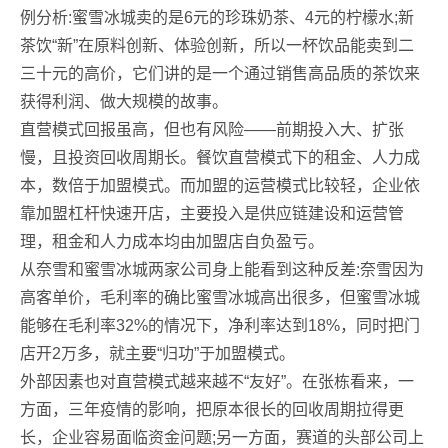
例分析:蜜雪冰城卖的是6元的珍珠奶茶、4元的柠檬水;新
茶饮“新”在原料创新、体验创新，所以一杯饮品能卖到二
三十元的高价，它们讲的是一个通过销售高品质的茶饮来
获得利润、做大规模的故事。
直营模式回报虽高，但也有风险——前期投入大、扩张
慢，且投资回收周期长。餐饮直营模式下的租金、人力成
本，数倍于加盟模式。而加盟的运营模式比较轻，企业依
靠加盟杠杆快速开店，主要投入是供应链建设和运营管
理，租金和人力成本均由加盟店自负盈亏。
从奈雪和蜜雪冰城两家公司身上能看到这种反差:奈雪因为
高客单价，毛利率的确比蜜雪冰城高出很多，但蜜雪冰城
能够在毛利率32%的情况下，净利率达到18%，同时把门
店开2万多，就主要“归功”于加盟模式。
外部因素也对直营模式越来越不“友好”。在张栋看来，一
方面，三年疫情的影响，把原本很长的回收周期拉得更
长，企业容易面临资金问题;另一方面，赛道的头部公司上