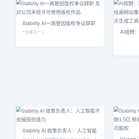
Stability AI一高管因版权争议辞职
AI视野
**划重点:** 1....
家AI绘
...
Stability AI 政策负责人：人工智能