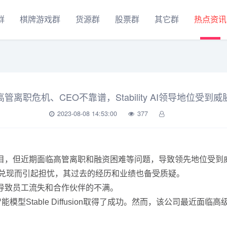
群
棋牌游戏群
货源群
股票群
其它群
热点资讯
高管离职危机、CEO不靠谱，Stability AI领导地位受到威
2023-08-08 14:53:00
377
sion的成功而备受瞩目，但近期面临高管离职和融资困难等问题，导致领先地位受
张和承诺无法兑现而引起担忧，其过去的经历和业绩也备受质疑。
，导致员工流失和合作伙伴的不满。
人工智能模型Stable Diffusion取得了成功。然而，该公司