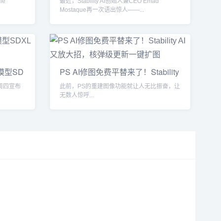
le
最近，Stability AI创始人兼CEO Emad
Mostaque再一次语出惊人——...
图模型SD
PS AI修图免费平替来了！Stability
A
I周四宣布
此前，PS的重建图像功能就让人无比振奋，让
无数人惊呼...