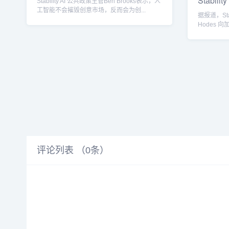
Stabi
Stability AI 公共政策主管Ben Brooks表示，人
工智能不会摧毁创意市场，反而会为创...
据报道，Stab
Hodes 
评论列表 （
0
条）