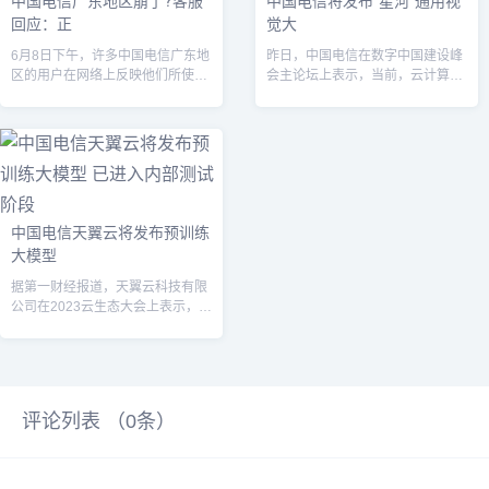
中国电信广东地区崩了?客服
中国电信将发布“星河”通用视
回应：正
觉大
6月8日下午，许多中国电信广东地
昨日，中国电信在数字中国建设峰
区的用户在网络上反映他们所使用
会主论坛上表示，当前，云计算正
的电信卡无法正常工作，无法打电
在步入由人工智能驱动的新一轮发
话。相关...
展浪潮。...
中国电信天翼云将发布预训练
大模型
据第一财经报道，天翼云科技有限
公司在2023云生态大会上表示，天
翼云正在自主研发预训练大模型，
目前已...
评论列表 （
0
条）