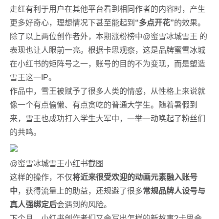
走红有利于用户在其他平台看到相同作者的内容时，产生
更多好奇心，理想情况下甚至能起到
“多点开花”
的效果。
除了以上两位创作者外，本期涨粉榜中@蜜雪冰城雪王 的
表现也让人眼前一亮。根据卡思观察，这是品牌蜜雪冰城
在小红书的矩阵号之一，账号的目的不为变现，而是塑造
雪王这一IP。
作品中，雪王被赋予了很多人类的情感，从性格上来说就
像一个有点偷懒、有点贪吃的普通大学生。随着暑假到
来，雪王也成功打入学生大军中，一举一动唤起了粉丝们
的共鸣。
@蜜雪冰城雪王小红书截图
这样的操作，不仅
将近来很受欢迎的动画元素融入账号
中
，获得流量上的助益，还规避了很多
常规品牌人设号与
真人强绑定后
会遇到的风险。
下个月，小红书创作者们又会写出怎样的新故事?卡思会