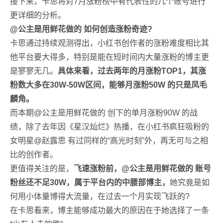
接下来，卡思将对7月涨粉榜中有代表性的几个账号进行
更详细的分析。
@公主是用鲜花做的 如何创造涨粉奇迹?
卡思通过持续观测得出，小红书创作者的涨粉难度相比其
他平台要大得多，特别是能在短时间内大量涨粉的博主更
是寥寥无几。
具体来看，过去两年的月涨粉TOP1，其涨
粉数大多在30W-50W区间，能够月涨粉50W 的只是凤毛
麟角。
而本期@公主是用鲜花做的 创下的单月涨粉90W 的战
绩，除了去年因《星汉灿烂》热播，在小红书疯狂吸粉的
女明星@赵露思 有过同样的“高光时刻”外，再无可与之相
比的创作者。
更值得关注的是，
飞速涨粉前，@公主是用鲜花做的 账号
粉丝还不足30W，属于平台内的中腰部博主，
她究竟是如
何用小体量博得大流量，在过去一个月实现飞跃的?
在卡思看来，博主能够成功最大的原因在于她选择了一条