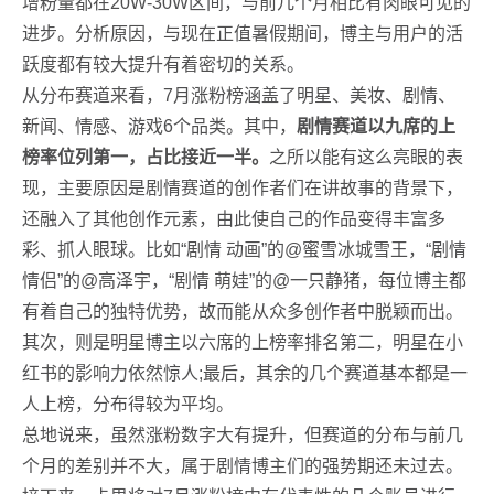
增粉量都在20W-30W区间，与前几个月相比有肉眼可见的
进步。分析原因，与现在正值暑假期间，博主与用户的活
跃度都有较大提升有着密切的关系。
从分布赛道来看，7月涨粉榜涵盖了明星、美妆、剧情、
新闻、情感、游戏6个品类。其中，
剧情赛道以九席的上
榜率位列第一，占比接近一半。
之所以能有这么亮眼的表
现，主要原因是剧情赛道的创作者们在讲故事的背景下，
还融入了其他创作元素，由此使自己的作品变得丰富多
彩、抓人眼球。比如“剧情 动画”的@蜜雪冰城雪王，“剧情
情侣”的@高泽宇，“剧情 萌娃”的@一只静猪，每位博主都
有着自己的独特优势，故而能从众多创作者中脱颖而出。
其次，则是明星博主以六席的上榜率排名第二，明星在小
红书的影响力依然惊人;最后，其余的几个赛道基本都是一
人上榜，分布得较为平均。
总地说来，虽然涨粉数字大有提升，但赛道的分布与前几
个月的差别并不大，属于剧情博主们的强势期还未过去。