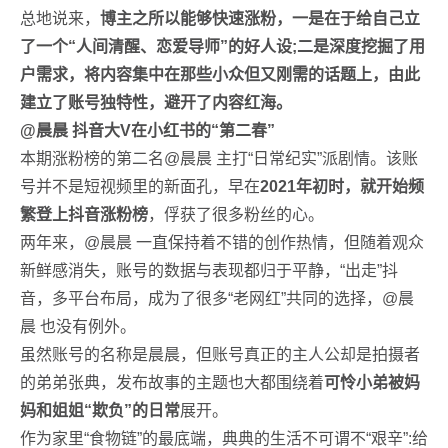
总地说来，
博主之所以能够快速涨粉，一是在于给自己立
了一个“人间清醒、恋爱导师”的好人设;二是深度挖掘了用
户需求，将内容集中在那些小众但又刚需的话题上，由此
建立了账号独特性，避开了内容红海。
@晨晨 抖音大V在小红书的“第二春”
本期涨粉榜的第二名@晨晨 主打“日常纪实”派剧情。该账
号并不是短视频里的新面孔，早在
2021年初时，就开始频
繁登上抖音涨粉榜
，俘获了很多粉丝的心。
两年来，@晨晨 一直保持着不错的创作热情，但随着观众
新鲜感消失，账号的数据与表现都归于平静，“出走”抖
音，多平台布局，成为了很多“老网红”共同的选择，@晨
晨 也没有例外。
虽然账号的名称是晨晨，但账号真正的主人公却是拍摄者
的弟弟张典，发布故事的主题也大都围绕着
可怜小弟被妈
妈和姐姐“欺负”的日常
展开。
作为家里“食物链”的最底端，典典的生活不可谓不“艰辛”:给