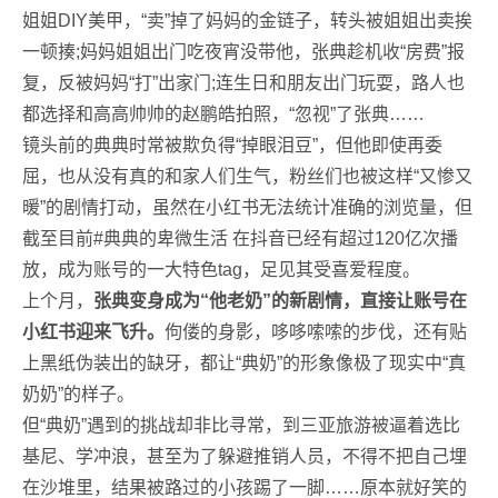
姐姐DIY美甲，“卖”掉了妈妈的金链子，转头被姐姐出卖挨
一顿揍;妈妈姐姐出门吃夜宵没带他，张典趁机收“房费”报
复，反被妈妈“打”出家门;连生日和朋友出门玩耍，路人也
都选择和高高帅帅的赵鹏皓拍照，“忽视”了张典……
镜头前的典典时常被欺负得“掉眼泪豆”，但他即使再委
屈，也从没有真的和家人们生气，粉丝们也被这样“又惨又
暖”的剧情打动，虽然在小红书无法统计准确的浏览量，但
截至目前#典典的卑微生活 在抖音已经有超过120亿次播
放，成为账号的一大特色tag，足见其受喜爱程度。
上个月，
张典变身成为“他老奶”的新剧情，直接让账号在
小红书迎来飞升。
佝偻的身影，哆哆嗦嗦的步伐，还有贴
上黑纸伪装出的缺牙，都让“典奶”的形象像极了现实中“真
奶奶”的样子。
但“典奶”遇到的挑战却非比寻常，到三亚旅游被逼着选比
基尼、学冲浪，甚至为了躲避推销人员，不得不把自己埋
在沙堆里，结果被路过的小孩踢了一脚……原本就好笑的