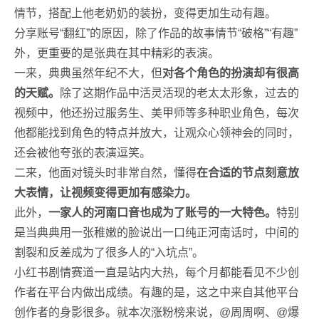
情节，搭配上他老奶奶的装扮，变得更加生动有趣。
分享账号“翻红”的原因，除了作品的故事情节“破格”“有趣”
外，更重要的是张典在其中精彩的表演。
一来，典典虽然年纪不大，但
对各个角色的扮演却有很高
的天赋。
除了这期作品中活灵活现的老太太形象，过去的
视频中，他还扮过服务生、美甲师等多种职业角色，每次
他都能找到角色的特点并放大，让观众心领神会的同时，
还会被他夸张的表演逗笑。
二来，他面对镜头时非常自然，懂得
在合适的节点
刻意放
大表情，让视频变得更加有感染力。
此外，
一家人的河南口音
也成为了账号的一大特色。
特别
是当典典用一张稚嫩的脸说出一口纯正河南话时，中间的
割裂和反差成为了很多人的“入坑点”。
小红书剧情赛道一直是站内大热，每个月都能看见不少创
作者在平台内做出成绩。有趣的是，这之中来自其他平台
创作者的身影很多。就本次涨粉榜来说，@周周啊、@爆