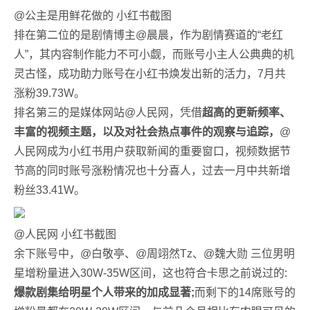
@公主是用鲜花做的 小红书截图
排在第二位的是剧情博主@晨晨，作为剧情赛道的“老红
人”，其内容制作能力不可小觑，而账号小主人公典典的机
灵古怪，成功助力账号在小红书焕发出新的活力，7月共
涨粉39.73W。
排名第三的是媒体网站@人民网，凭借
超高的更新频率、
丰富的视频主题，以及对社会热点事件的观察与追踪，
@
人民网成为小红书用户获取新闻的重要窗口，视频数据节
节高的同时账号涨粉情况也十分喜人，过去一月中共新增
粉丝33.41W。
@人民网 小红书截图
余下账号中，@白敬亭、@周翊然Tz、@魏大勋 三位男明
星增粉量进入30W-35W区间，这也符合卡思之前说过的:
爆款剧集给明星个人带来的加成显著;
而剩下的14席账号的