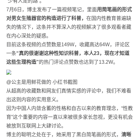
“少有人走的路”。
7月6日，博主发布了一篇视频笔记，里面
用简笔画的形式
对男女生殖器官的构造进行了科普，
在国内性教育普遍缺
失的情况下，这条并不算深入的视频解决了很多观看者藏
在内心深处的疑惑。
目前这条视频的点赞数是149W，收藏高达64W，评论区
一条
“真的很谢谢这种性知识科普，本人23，现在才知道
这些生理构造”
的热门评论点赞数也达到了13.2W。
@公主是用鲜花做的 小红书截图
从超高的收藏数和网友们真情实感的评论中，我们不难看
出这则内容的实用意义。
因为中国人内敛含蓄的性格和自古以来的教育理念，“性教
育”这个重要的内容一直以来被很多家长忽视，更没有机会
被放到互联网上大肆讨论。
博主的聪明之处在于，她采用了黑白简笔画的形式，
清晰