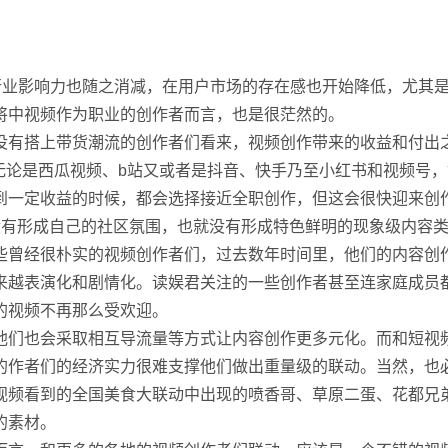
行业影响力也随之消减，在用户市场的存在感也开始降低，尤其
将中视频作为职业的创作者而言，也是很茫然的。
没有搭上带货潮流的创作者们看来，视频创作带来的收益和付出
，无论是西瓜视频、b站又或者是抖音、快手乃至小红书和视频号
到一定收益的时候，都会选择接近全职创作，但这会很快迎来创
没有形成自己的社区氛围，也就没有形成特色鲜明的现象级内容
些曾经很朴实的视频创作者们，过去数年时间里，他们的内容创
来越表演化和剧情化。读娱君关注的一些创作者甚至连家庭成员
的视频不再那么受欢迎。
他们也会采取相互导流量等方式让内容创作更多元化。而和短视
的作者们的经济实力很难支撑他们做出重量级的联动。当然，也
视频看到的全国美食大联动中出现的喷香哥、草原二蛋、花都兄
的素材。