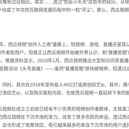
很难和过往相比。其实……透过“农民小天天”这些年的经历，从
似乎也成了中文的互联网发展历程中的一粒“浮尘”。那么，西瓜视
9年，西瓜视频“创作人之夜”盛典上，短视频、游戏、直播还是其
创作者和用户，但真正让西瓜视频开始被外界认识，和“直播答题
。根据资料显示，2018年1月，西瓜视频推出大型知识问答直播
线直播答题活动《头号英雄》——虽然“直播答题”很快被喊停，但
同时，其也在2018年宣布投入40亿打造原创综艺ip，其中，
打造综艺ip，以及购买版权内容，也是西瓜视频一直延续下来的
视频在成立之初就已经有不少优秀的视频创作者群体，尤其是三
的西瓜视频在下沉市场的发力，改变了很多农民的命运，透过西
，这也形成了吸聚效应，吸引越来越多的来自下沉市场的用户选