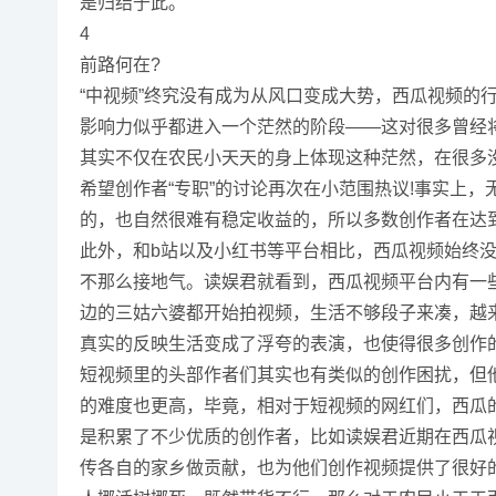
是归结于此。
4
前路何在?
“中视频”终究没有成为从风口变成大势，西瓜视频的
影响力似乎都进入一个茫然的阶段——这对很多曾经
其实不仅在农民小天天的身上体现这种茫然，在很多
希望创作者“专职”的讨论再次在小范围热议!事实上
的，也自然很难有稳定收益的，所以多数创作者在达
此外，和b站以及小红书等平台相比，西瓜视频始终
不那么接地气。读娱君就看到，西瓜视频平台内有一
边的三姑六婆都开始拍视频，生活不够段子来凑，越
真实的反映生活变成了浮夸的表演，也使得很多创作
短视频里的头部作者们其实也有类似的创作困扰，但
的难度也更高，毕竟，相对于短视频的网红们，西瓜
是积累了不少优质的创作者，比如读娱君近期在西瓜
传各自的家乡做贡献，也为他们创作视频提供了很好