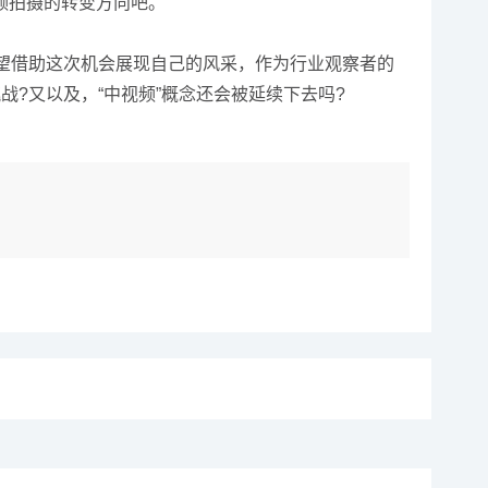
频拍摄的转变方向吧。
希望借助这次机会展现自己的风采，作为行业观察者的
?又以及，“中视频”概念还会被延续下去吗?