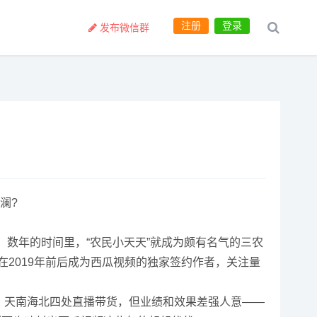
注册
登录
发布微信群
澜?
”，数年的时间里，“农民小天天”就成为颇有名气的三农
2019年前后成为西瓜视频的独家签约作者，关注量
”，天南海北四处直播带货，但业绩和效果差强人意——