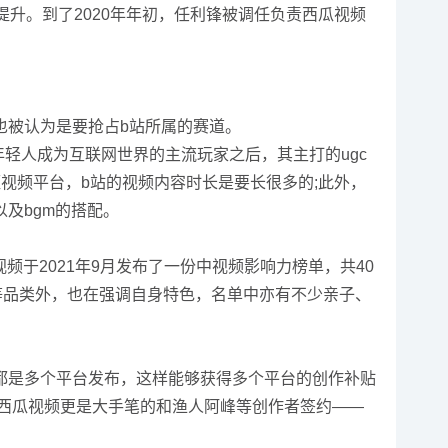
升。到了2020年年初，任利锋被调任负责西瓜视频
也被认为是要抢占b站所属的赛道。
年轻人成为互联网世界的主流玩家之后，其主打的ugc
视频平台，b站的视频内容时长是要长很多的;此外，
以及bgm的搭配。
视频于2021年9月发布了一份中视频影响力榜单，共40
等品类外，也在强调自身特色，名单中亦有不少亲子、
都是多个平台发布，这样能够获得多个平台的创作补贴
西瓜视频更是大手笔的和渔人阿峰等创作者签约——