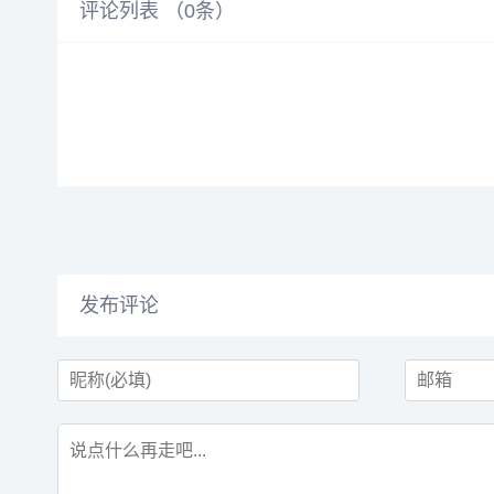
评论列表 （
0
条）
发布评论