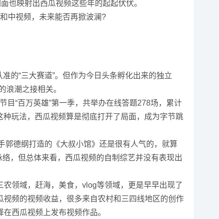
侧面也映射出西瓜视频这些年的起起伏伏。
频和中视频，未来能否再掀波澜?
认准的“三大赛道”。但作为今日头条孵化出来的独立
”的浪潮之接相关。
节目“百万英雄”第一季，共举办在线答题278场，累计
透过这种玩法，西瓜视频算是彻底打开了局面，成为字节跳
携手郭德纲打造的《大叔小馆》还是很有人气的，就算
脉络，但总体来看，西瓜视频的自制综艺并没有表现出
农领域，赶海，美食，vlog等领域，更是早早出现了
瓜视频的视频收益，很多来自农村和三四线地区的创作
择在西瓜视频上发布视频作品。