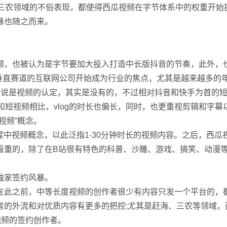
三农领域的不俗表现，都使得西瓜视频在字节体系中的权重开始提
暴也随之而来。
频，也被认为是字节要加大投入打造中长版抖音的节奏，此外，
元垂直赛道的互联网公司开始成为行业的焦点，尤其是越来越多的
说是视频的认定，其实是没有的，不过相对抖音和快手为首的短
，和短视频相比，vlog的时长也偏长，同时，也更重视剪辑和字幕
视频”概念。
首提中视频概念，以此泛指1-30分钟时长的视频内容。之后，西瓜
看重的，除了在B站很有特色的科普、沙雕、游戏、搞笑、动漫
独家签约风暴。
在此之前，中等长度视频的创作者很少有内容只发一个平台的，
者的外流和对优质内容有更多的把控;尤其是赶海、三农等领域，
视频的签约创作者。