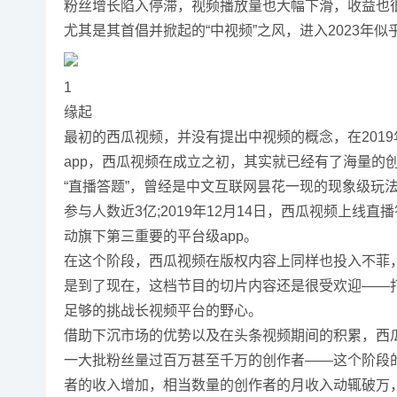
粉丝增长陷入停滞，视频播放量也大幅下滑，收益也
尤其是其首倡并掀起的“中视频”之风，进入2023年
1
缘起
最初的西瓜视频，并没有提出中视频的概念，在201
app，西瓜视频在成立之初，其实就已经有了海量的
“直播答题”，曾经是中文互联网昙花一现的现象级玩法
参与人数近3亿;2019年12月14日，西瓜视频上
动旗下第三重要的平台级app。
在这个阶段，西瓜视频在版权内容上同样也投入不菲，
是到了现在，这档节目的切片内容还是很受欢迎——
足够的挑战长视频平台的野心。
借助下沉市场的优势以及在头条视频期间的积累，西瓜
一大批粉丝量过百万甚至千万的创作者——这个阶段
者的收入增加，相当数量的创作者的月收入动辄破万