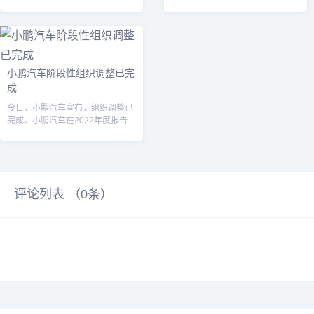
北京城区内开放的高等级智能辅助
“XMARTGPT”“XPGPT”“XGPT...
驾驶，当...
小鹏汽车阶段性组织调整已完
成
今日，小鹏汽车宣布，组织调整已
完成。小鹏汽车在2022年度报告中
显示，王凤英出任总裁，其他核心
高管继...
评论列表 （
0
条）