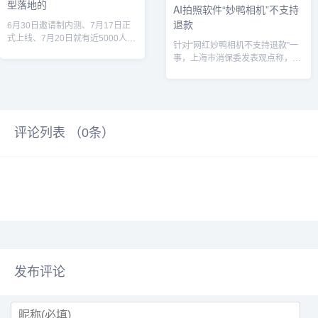
型落地的
AI拍照软件“妙鸭相机”不支持
退款
6月30日邀请制内测、7月17日正
式上线、7月20日就有近5000人排
针对“网红妙鸭相机不支持退款”一
队使用，一度挤爆服务器;紧接着...
事，上海市消保委发表观点称，上
海市消保委支持并鼓励新技术催生
新场景创...
评论列表 （
0
条）
发布评论