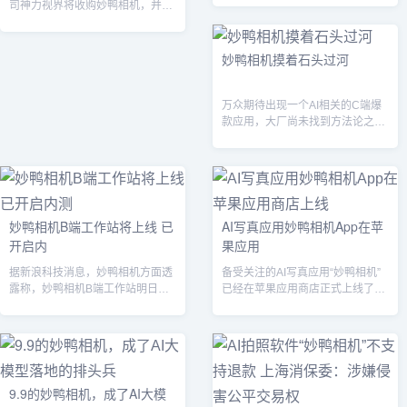
司神力视界将收购妙鸭相机，并入
公司主体。...
妙鸭相机摸着石头过河
万众期待出现一个AI相关的C端爆
款应用，大厂尚未找到方法论之
时，妙鸭相机突然冒了头。...
妙鸭相机B端工作站将上线 已
AI写真应用妙鸭相机App在苹
开启内
果应用
据新浪科技消息，妙鸭相机方面透
备受关注的AI写真应用“妙鸭相机”
露称，妙鸭相机B端工作站明日即
已经在苹果应用商店正式上线了
将上线，目前已经邀请到一些摄像
App。此前，妙鸭相机只有微信小
师、设计人...
程序应...
9.9的妙鸭相机，成了AI大模