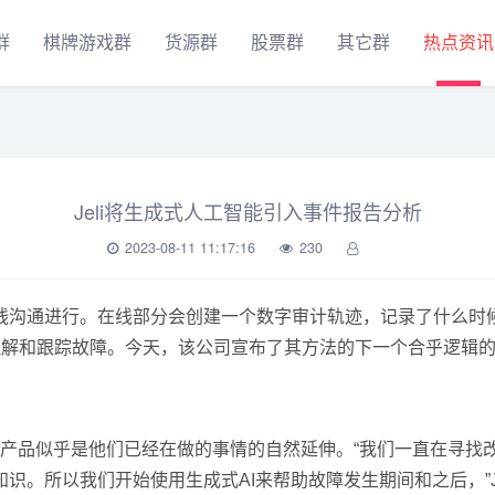
群
棋牌游戏群
货源群
股票群
其它群
热点资讯
Jeli将生成式人工智能引入事件报告分析
2023-08-11 11:17:16
230
线沟通进行。在线部分会创建一个数字审计轨迹，记录了什么时
理解和跟踪故障。今天，该公司宣布了其方法的下一个合乎逻辑的步
式AI加入产品似乎是他们已经在做的事情的自然延伸。“我们一直在
所以我们开始使用生成式AI来帮助故障发生期间和之后，”Jones