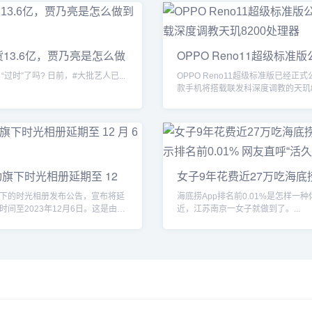
货13.6亿，贾乃亮是怎么做
OPPO Reno11超级标准
将搭载
|明星带货，“过时”了吗? 日前，#大批艺人已...
OPPO Reno11超级标准版已经正
款手机将搭载联发科深度调教的天玑8
器，性能...
旗下时光相册延期至 12
女子9年花费近27万吃海底
App显示
下的时光相册发布公告，宣布将延
海底捞App排名前0.01%是怎样一
时间至2023年12月6日。这是由于
近，江苏南京一女子就做到了。...
未...