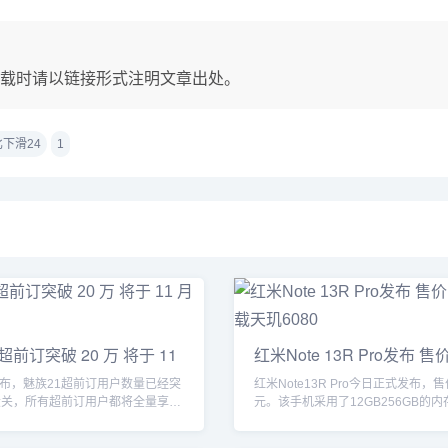
载时请以链接形式注明文章出处。
下滑24
1
 超前订突破 20 万 将于 11
红米Note 13R Pro发布 售价
元
布，魅族21超前订用户数量已经突
红米Note13R Pro今日正式发布，售
大关，所有超前订用户都将全量享受
元。该手机采用了12GB256GB的
代...
储...