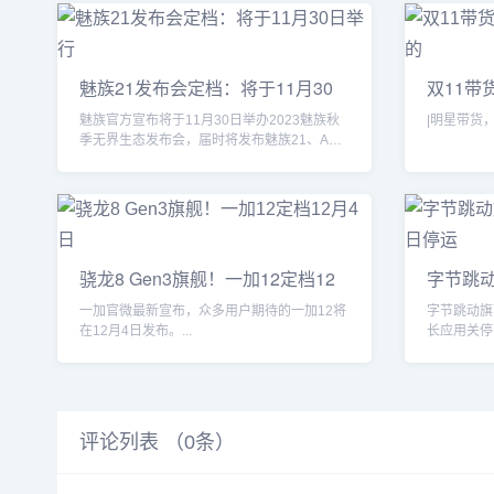
魅族21发布会定档：将于11月30
双11带
日举行
到的
魅族官方宣布将于11月30日举办2023魅族秋
季无界生态发布会，届时将发布魅族21、AR
智能眼镜等多...
骁龙8 Gen3旗舰！一加12定档12
字节跳动
月4日
月
一加官微最新宣布，众多用户期待的一加12将
字节跳动旗
在12月4日发布。...
长应用关停
仍有一些用户
评论列表 （
0
条）