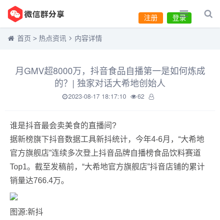
注册
登录
首页
>
热点资讯
内容详情
月GMV超8000万，抖音食品自播第一是如何炼成
的？| 独家对话大希地创始人
2023-08-17 18:17:10
62
谁是抖音最会卖美食的直播间?
据新榜旗下抖音数据工具新抖统计，今年4-6月，“大希地
官方旗舰店”连续多次登上抖音品牌自播榜食品饮料赛道
Top1。截至发稿前，“大希地官方旗舰店”抖音店铺的累计
销量达766.4万。
图源:新抖