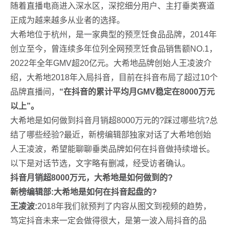
随着直播电商进入深水区，深挖细分用户、主打垂类赛道
正成为越来越多从业者的选择。
大希地位于杭州，是一家典型的预烹饪食品品牌，2014年
创立至今，曾连续多年位列全网预烹饪食品销售额NO.1，
2022年全年GMV超20亿元。大希地品牌创始人王凌波介
绍，大希地2018年入局抖音，目前在抖音布局了超过10个
品牌直播间，
“在抖音的累计平均月GMV稳定在8000万元
以上”。
大希地是如何做到抖音月销超8000万元的?踩过哪些坑?总
结了哪些经验?最近，新榜编辑部独家对话了大希地创始
人王凌波，希望能聊聊垂类品牌如何在抖音做持续增长。
以下是对话节选，文字略有删减，经受访者确认。
抖音月销超8000万元，大希地是如何做到的?
新榜编辑部:大希地是如何在抖音起盘的?
王凌波:
2018年我们就预判了内容从图文到视频的趋势，
笃定抖音未来一定会做得很大，是第一波入局抖音的品