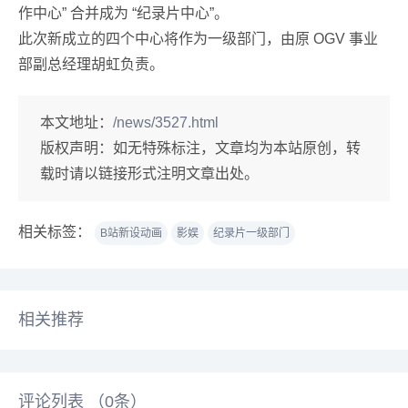
作中心” 合并成为 “纪录片中心”。
此次新成立的四个中心将作为一级部门，由原 OGV 事业
部副总经理胡虹负责。
本文地址：
/news/3527.html
版权声明：
如无特殊标注，文章均为本站原创，转
载时请以链接形式注明文章出处。
相关标签：
B站新设动画
影娱
纪录片一级部门
相关推荐
评论列表 （
0
条）