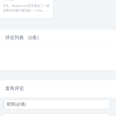
今天，Midjourney宣布推出了一项
全新的内容扩展功能——Pan。这
项功能旨在进一步丰富生成图片...
评论列表 （
0
条）
发布评论