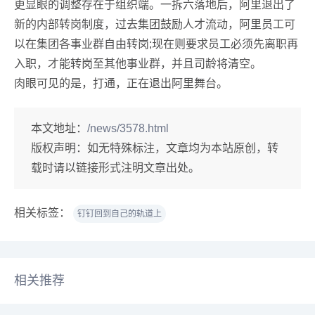
更显眼的调整存在于组织端。一拆六落地后，阿里退出了
新的内部转岗制度，过去集团鼓励人才流动，阿里员工可
以在集团各事业群自由转岗;现在则要求员工必须先离职再
入职，才能转岗至其他事业群，并且司龄将清空。
肉眼可见的是，打通，正在退出阿里舞台。
本文地址：
/news/3578.html
版权声明：
如无特殊标注，文章均为本站原创，转
载时请以链接形式注明文章出处。
相关标签：
钉钉回到自己的轨道上
相关推荐