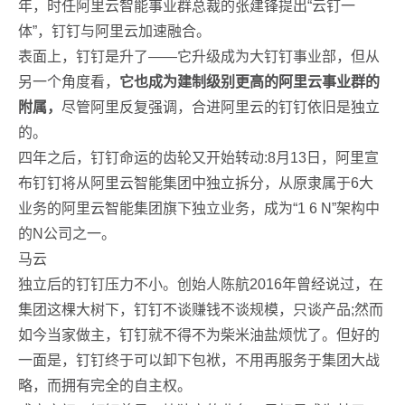
年，时任阿里云智能事业群总裁的张建锋提出“云钉一
体”，钉钉与阿里云加速融合。
表面上，钉钉是升了——它升级成为大钉钉事业部，但从
另一个角度看，
它也成为建制级别更高的阿里云事业群的
附属，
尽管阿里反复强调，合进阿里云的钉钉依旧是独立
的。
四年之后，钉钉命运的齿轮又开始转动:8月13日，阿里宣
布钉钉将从阿里云智能集团中独立拆分，从原隶属于6大
业务的阿里云智能集团旗下独立业务，成为“1 6 N”架构中
的N公司之一。
马云
独立后的钉钉压力不小。创始人陈航2016年曾经说过，在
集团这棵大树下，钉钉不谈赚钱不谈规模，只谈产品;然而
如今当家做主，钉钉就不得不为柴米油盐烦忧了。但好的
一面是，钉钉终于可以卸下包袱，不用再服务于集团大战
略，而拥有完全的自主权。