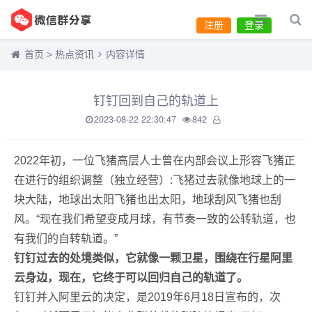
注册
登录
首页
>
热点资讯
内容详情
钉钉回到自己的轨道上
2023-08-22 22:30:47
842
2022年初，一位飞猪高层人士曾在内部会议上形容飞猪正
在进行的组织调整（独立经营）:飞猪过去就像地球上的一
块大陆，地球出太阳飞猪也出太阳，地球刮风飞猪也刮
风。“现在我们希望变成月球，有节奏一致的公转轨道，也
有我们的自转轨道。”
钉钉过去的处境类似，它就像一颗卫星，围绕在行星阿里
云身边，现在，它终于可以回归自己的轨道了。
钉钉并入阿里云的决定，是2019年6月18日宣布的，次