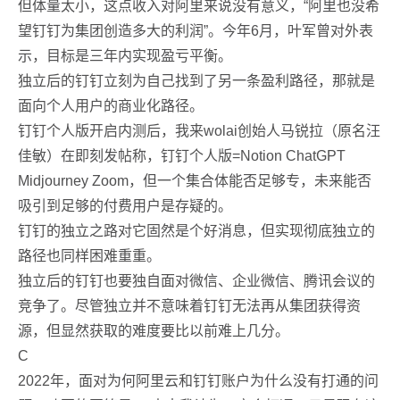
但体量太小，这点收入对阿里来说没有意义，“阿里也没希
望钉钉为集团创造多大的利润”。今年6月，叶军曾对外表
示，目标是三年内实现盈亏平衡。
独立后的钉钉立刻为自己找到了另一条盈利路径，那就是
面向个人用户的商业化路径。
钉钉个人版开启内测后，我来wolai创始人马锐拉（原名汪
佳敏）在即刻发帖称，钉钉个人版=Notion ChatGPT
Midjourney Zoom，但一个集合体能否足够专，未来能否
吸引到足够的付费用户是存疑的。
钉钉的独立之路对它固然是个好消息，但实现彻底独立的
路径也同样困难重重。
独立后的钉钉也要独自面对微信、企业微信、腾讯会议的
竞争了。尽管独立并不意味着钉钉无法再从集团获得资
源，但显然获取的难度要比以前难上几分。
C
2022年，面对为何阿里云和钉钉账户为什么没有打通的问