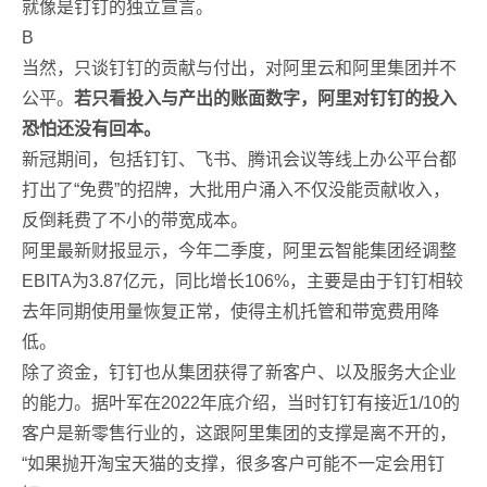
就像是钉钉的独立宣言。
B
当然，只谈钉钉的贡献与付出，对阿里云和阿里集团并不
公平。
若只看投入与产出的账面数字，阿里对钉钉的投入
恐怕还没有回本。
新冠期间，包括钉钉、飞书、腾讯会议等线上办公平台都
打出了“免费”的招牌，大批用户涌入不仅没能贡献收入，
反倒耗费了不小的带宽成本。
阿里最新财报显示，今年二季度，阿里云智能集团经调整
EBITA为3.87亿元，同比增长106%，主要是由于钉钉相较
去年同期使用量恢复正常，使得主机托管和带宽费用降
低。
除了资金，钉钉也从集团获得了新客户、以及服务大企业
的能力。据叶军在2022年底介绍，当时钉钉有接近1/10的
客户是新零售行业的，这跟阿里集团的支撑是离不开的，
“如果抛开淘宝天猫的支撑，很多客户可能不一定会用钉