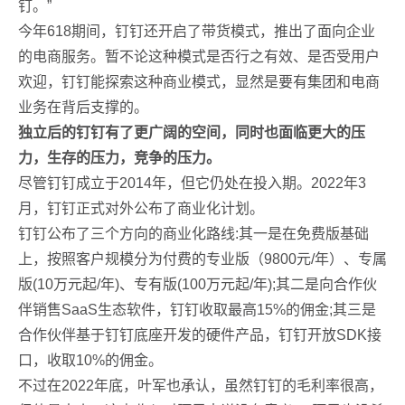
钉。”
今年618期间，钉钉还开启了带货模式，推出了面向企业
的电商服务。暂不论这种模式是否行之有效、是否受用户
欢迎，钉钉能探索这种商业模式，显然是要有集团和电商
业务在背后支撑的。
独立后的钉钉有了更广阔的空间，同时也面临更大的压
力，生存的压力，竞争的压力。
尽管钉钉成立于2014年，但它仍处在投入期。2022年3
月，钉钉正式对外公布了商业化计划。
钉钉公布了三个方向的商业化路线:其一是在免费版基础
上，按照客户规模分为付费的专业版（9800元/年）、专属
版(10万元起/年)、专有版(100万元起/年);其二是向合作伙
伴销售SaaS生态软件，钉钉收取最高15%的佣金;其三是
合作伙伴基于钉钉底座开发的硬件产品，钉钉开放SDK接
口，收取10%的佣金。
不过在2022年底，叶军也承认，虽然钉钉的毛利率很高，