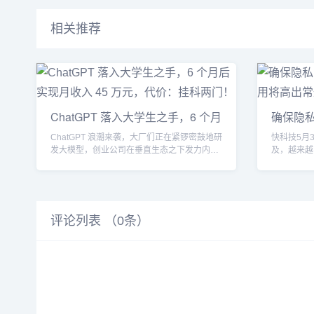
相关推荐
ChatGPT 落入大学生之手，6 个月
确保隐私
后实
费用
ChatGPT 浪潮来袭，大厂们正在紧锣密鼓地研
快科技5月3
发大模型，创业公司在垂直生态之下发力内容
及，越来越
制作、工具等...
够保证自己的
评论列表 （
0
条）