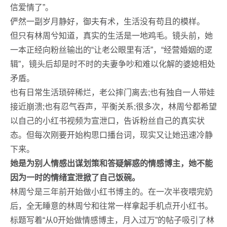
信爱情了”。
俨然一副岁月静好，御夫有术，生活没有苟且的模样。
但只有林周兮知道，真实的生活是一地鸡毛。镜头前，她
一本正经向粉丝输出的“让老公眼里有活”，“经营婚姻的逻
辑”，镜头后却是时不时的夫妻争吵和难以化解的婆媳相处
矛盾。
也有日常生活琐碎稀烂，老公摔门离去;也有独自一人带娃
接近崩溃;也有忍气吞声，平衡关系;很多次，林周兮都希望
以自己的小红书视频为宣泄口，告诉粉丝自己的真实状
态。但每次刚要开始构思口播台词，现实又让她迅速冷静
下来。
她是为别人情感出谋划策和答疑解惑的情感博主，她不能
因为一时的情绪宣泄掀了自己饭碗。
林周兮是三年前开始做小红书博主的。在一次半夜喂完奶
后，全无睡意的林周兮和往常一样拿起手机点开小红书。
标题写着“从0开始做情感博主，月入过万”的帖子吸引了林