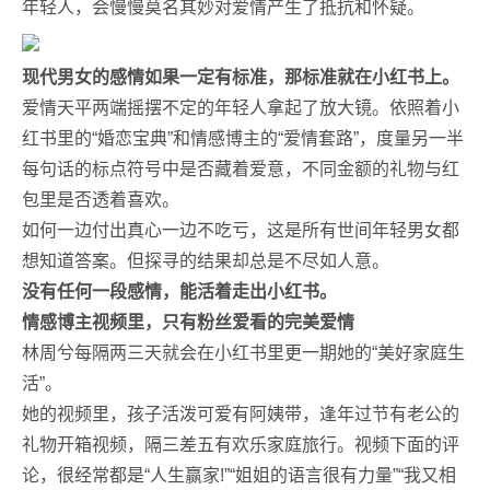
年轻人，会慢慢莫名其妙对爱情产生了抵抗和怀疑。
现代男女的感情如果一定有标准，那标准就在小红书上。
爱情天平两端摇摆不定的年轻人拿起了放大镜。依照着小
红书里的“婚恋宝典”和情感博主的“爱情套路”，度量另一半
每句话的标点符号中是否藏着爱意，不同金额的礼物与红
包里是否透着喜欢。
如何一边付出真心一边不吃亏，这是所有世间年轻男女都
想知道答案。但探寻的结果却总是不尽如人意。
没有任何一段感情，能活着走出小红书。
情感博主视频里，只有粉丝爱看的完美爱情
林周兮每隔两三天就会在小红书里更一期她的“美好家庭生
活”。
她的视频里，孩子活泼可爱有阿姨带，逢年过节有老公的
礼物开箱视频，隔三差五有欢乐家庭旅行。视频下面的评
论，很经常都是“人生赢家!”“姐姐的语言很有力量”“我又相