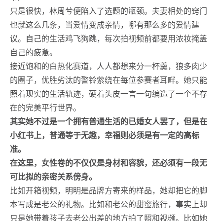
只是很快，林周兮便陷入了选题的瓶颈。夫妻相处的窍门
也就这么几条，当爱情变成亲情，哪有那么多的爱情建
议。自己的生活鸡飞狗跳，每次拍视频前都要用浓妆掩盖
自己的疲惫。
接近饱和的白热化赛道，人人都想来分一杯羹，狼多肉少
的圈子，优胜劣汰的警铃萦绕在每位参赛者耳畔。她只能
照着现实的生活轨迹，硬着头皮一言一句编造了一个不存
在的完美平行世界。
其实她不过是一个拥有普通生活的已婚女人罢了，但是在
小红书上，普通等于无趣，幸福则必须是有一定的高标
准。
在这里，女性卷的不仅仅是身材和容貌，还必须有一段无
可比拟的亲密关系傍身。
比如开箱视频，明明是品牌方寄来的样品，她却把它的脚
本写成是老公的礼物。比如和老公的甜蜜旅行，事实上却
只是她带着孩子去老公出差的地方拍了照和视频。比如她