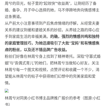
周兮的目光，帖子里的“起效快”“收益高”，让刚经历了备
婚、备孕、月子中心选择的她，马不停蹄地奔向情感博主
这条赛道。
从产前大小注意事项到产后焦虑情绪的纾解，从经营夫妻
关系的建议到缓和婆媳关系的妙招，从养娃之路的得心应
手到家庭生活的幸福美满。
的确，强烈的情感共鸣和独特
的家庭管理技巧，为她迅速吸引了大批“宝妈”和有情感焦
虑的粉丝，以及还不错品牌广告收益。
粉丝们好像在林周兮身上找到了精神寄托。深陷“守寡式婚
姻”与“丧偶式育儿”的她们，把林周兮当做知心好友，关注
林周兮每一个图文和视频，点赞评论和收藏一个不少，渴
望能从林周兮的帖子中获得她们幻想中的完美家庭和爱
情。
林周兮对同类小红书博主品牌推广报价的参考（图源:小红
书）