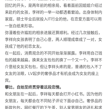
回忆的开头，是两年前的相亲局，看着面前因姐姐介绍过
来赴约的女孩，李祥的一举一动都透着窘迫。出身体制内
家庭，硕士毕业后就投入IT行业的他，在恋爱方面可以用
一张白纸来形容。
弥漫着些许尴尬的相亲进展还算顺利。经过几次接触后，
李祥向女孩表明了自己心意，两人顺理成章成了一对，女
孩成了他的初恋女友。
在一起后，消费观念的不同开始渐渐展露。李祥用自己钱
包的越来越扁，换来女友包包的换了一个又一个。李祥不
介意给女友买包包，但让李祥头疼的是，普通的包入不了
女友的法眼，LV起步的奢侈品才有机会成为女友的座上
宾。
攀比，自始至终贯穿着这段恋情。
和女朋友在一起后，李祥每天都会打开小红书。因为他的
女朋友，每天都会在不同帖子评论下面@自己。奢侈品的
新款包包，网红餐厅的下午茶，别人家男朋友的送礼和求