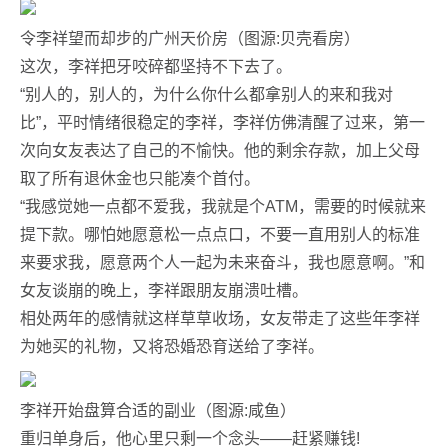
令李祥望而却步的广州天价房（图源:贝壳看房）
这次，李祥把牙咬碎都坚持不下去了。
“别人的，别人的，为什么你什么都拿别人的来和我对
比”，平时情绪很稳定的李祥，李祥仿佛清醒了过来，第一
次向女友表达了自己的不愉快。他的剩余存款，加上父母
取了所有退休金也只能凑个首付。
“我感觉她一点都不爱我，我就是个ATM，需要的时候就来
提下款。哪怕她愿意松一点点口，不要一直用别人的标准
来要求我，愿意两个人一起为未来奋斗，我也愿意啊。”和
女友谈崩的晚上，李祥跟朋友崩溃吐槽。
相处两年的感情就这样草草收场，女友带走了这些年李祥
为她买的礼物，又将恐婚恐育送给了李祥。
李祥开始盘算合适的副业（图源:咸鱼）
重归单身后，他心里只剩一个念头——赶紧赚钱!