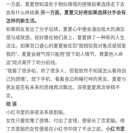
一方面，夏夏想知道处于相似情境的感情如果选择走下去
会有什么样结果;
另一方面，夏夏又好奇如果选择分手会有
怎样的新生活。
如果网友发出了分手后续，夏夏心中便会涌出极大的满足
感与成就感。就好像在她们身上，夏夏换了一种新的人生
活法。如果苦口婆心的夏夏被反怼“我相信我对象还是很爱
我的”，夏夏会被气得只能用“放下助人情节，尊重他人命
运”观点离开了劝分前线。
“我看了很多帖，劝了很多人，但我依然不知道怎么看待自
己的感情”，放下手机，看着身边熟睡打呼的男友，夏夏与
男友是否有未来的思绪再次飘出，深夜夏夏再次举棋不
定。
结 语
小红书里的亲密关系很割裂。
女性只要犹豫了感情，付出了金钱，便是长了恋爱脑。得
了恋爱脑的女性便是在小红书中得了不治之症。
小红书里