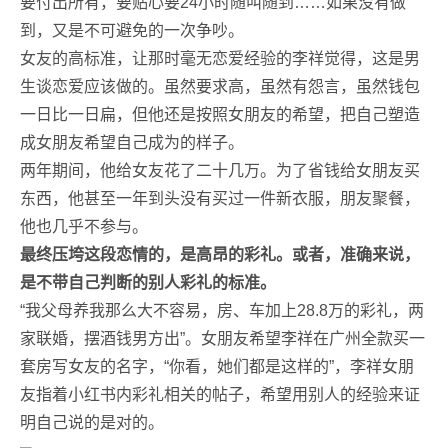
要付出所有，要贴心要24小时随叫随到……如果没有做
到，又是不可避免的一次争吵。
女友的高标准，让那时毫无恋爱经验的李祥觉得，这是男
生谈恋爱应该做的。虽然要求高，虽然有怨言，虽然钱包
一日比一日扁，但他还是按照女朋友的希望，把自己塑造
成女朋友希望自己成为的样子。
两年期间，他给女友花了二十几万。为了省钱给女朋友买
东西，他甚至一年到头没有买过一件新衣服，朋友聚餐，
他也几乎不参与。
最终压垮这段恋情的，是高昂的彩礼。或者，准确来说，
是不带自己判断的别人彩礼的标准。
“我父母养我那么大不容易，房、车加上28.8万的彩礼，两
家联婚，摆酒钱男方出”。女朋友希望李祥在广州全款买一
套房写女友的名字，“你看，她们都是这样的”，李祥女朋
友指着小红书内彩礼相关的帖子，希望用别人的经验来证
明自己说的是对的。