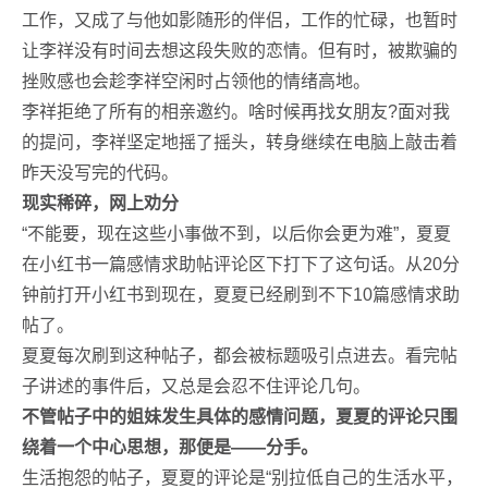
工作，又成了与他如影随形的伴侣，工作的忙碌，也暂时
让李祥没有时间去想这段失败的恋情。但有时，被欺骗的
挫败感也会趁李祥空闲时占领他的情绪高地。
李祥拒绝了所有的相亲邀约。啥时候再找女朋友?面对我
的提问，李祥坚定地摇了摇头，转身继续在电脑上敲击着
昨天没写完的代码。
现实稀碎，网上劝分
“不能要，现在这些小事做不到，以后你会更为难”，夏夏
在小红书一篇感情求助帖评论区下打下了这句话。从20分
钟前打开小红书到现在，夏夏已经刷到不下10篇感情求助
帖了。
夏夏每次刷到这种帖子，都会被标题吸引点进去。看完帖
子讲述的事件后，又总是会忍不住评论几句。
不管帖子中的姐妹发生具体的感情问题，夏夏的评论只围
绕着一个中心思想，那便是——分手。
生活抱怨的帖子，夏夏的评论是“别拉低自己的生活水平，