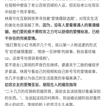
在视频中塑造了老公百依百顺的人设，但实际老公在现实
中就是个甩手掌柜。
林周兮在互联网世界寻找着“爱情爆款选题”，对现实生活
的美化也逐渐越了界。
因为，没有人爱看普通人的普通婚
姻，他们爱的是不费吹灰之力可以获得的爱情标准，已经
不存在的完美爱情。
“我打算在小红书再开几个号，就以第一人称追更的形式
写‘初恋破镜重圆’、‘相亲一见钟情’的故事，粉丝喜欢嗑
cp，这类号也很容易吸粉”。
若不是女儿哭闹的声音仍在继续，婆婆关于二胎的催促步
步紧逼，林周兮看自己的视频和自己新号写的爱情故事，
也几乎也要以为自己的生活是真的幸福美满了。
初恋女友的爱情圣旨，是陌生人的婚恋指导
“二十几万的花销和恐婚恐育，是前女友送给我印象最深刻
的东西。”，当谈起这段历时两年，到谈婚论嫁阶段却戛然
而止的初恋，李祥的脸上的苦涩久久未散。