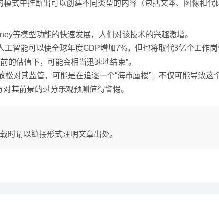
的模式中推断出可以创建不同类型的内容（包括文本、图像和代
ourney等模型功能的快速发展，人们对该技术的兴趣激增。
生成式人工智能可以使全球年度GDP增加7%，但也将取代3亿个工
在目前的估值下，可能会相当迅速地结束”。
假设放松对其监管，可能是在追逐一个“海市蜃楼”，不仅可能导致这
方对其前景的过分乐观预测值得警惕。
载时请以链接形式注明文章出处。