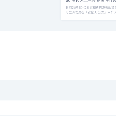
50 多位人工智能专家呼吁
大
日前超过 50 位专家和机构发表政策
吁欧洲官员在「欧盟 AI 法案」中扩
监管范围。...