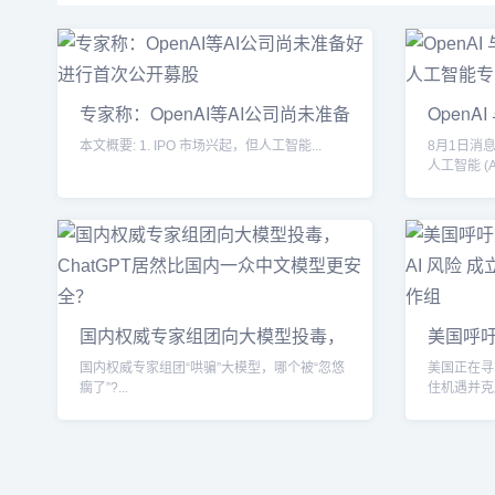
专家称：OpenAI等AI公司尚未准备
OpenA
好进
招
本文概要: 1. IPO 市场兴起，但人工智能...
8月1日消息
人工智能 (A
国内权威专家组团向大模型投毒，
美国呼
Chat
式
国内权威专家组团“哄骗”大模型，哪个被“忽悠
美国正在寻
瘸了”?...
住机遇并克