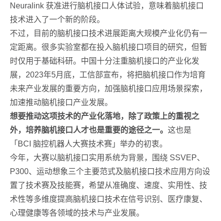
Neuralink 获准进行脑机接口人体试验，意味着脑机接口
技术进入了一个新的阶段。
不过，目前的脑机接口技术进展距离大规模产业化仍有一
定距离。很多实验室都在投入脑机接口项目的研究，但暂
时仅用于基础科研。中国十分注重脑机接口的产业化发
展，2023年5月底，工信部宣布，将把脑机接口作为培育
未来产业发展的重要方向，加强脑机接口应用场景探索，
加速推动脑机接口产业发展。
想要推动这项技术的产业化落地，除了政策上的重视之
外，培养脑机接口人才也是重要的途径之一。
这也是
「BCI 脑控机器人大赛技术赛」举办的初衷。
今年，大赛以脑机接口实用系统为背景，围绕 SSVEP、
P300、运动想象三个主要范式及脑机接口技术应用方向设
置了技术赛及技能赛，希望从准确度、速度、实用性、技
术性等多维度提高脑机接口技术在信号识别、医疗康复、
心理健康等各领域的技术与产业发展。