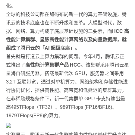
化。
全球的科技公司都在加码布局新一代的算力基础设施，腾
讯云的技术底座也在不断升级和变革。大模型时代，数
据、网络、算力构成了底层基础设施的三要素，而
HCC 高
性能计算集群、星脉高性能计算网络以及向量数据库，就
组成了腾讯云的「AI 超级底座」。
首先就是打造云上算力集群的问题。今年4月，腾讯云正
式推出了
高性能计算集群产品 HCC
。该集群采用腾讯云星
星海自研服务器，搭载最新代次 GPU，服务器之间采用
3.2T 互联带宽，通过对单机算力、网络架构和存储性能进
行协同优化，提供高性能、高带宽和低延迟的集群算力。
在非稀疏规格条件下，新一代集群单 GPU 卡支持输出最
高495TFlops（TF32）、989TFlops (FP16/BF16)、
1979TFlops(FP8)的算力。
实测显示，腾讯云新一代集群的算力性能较前代提升高达