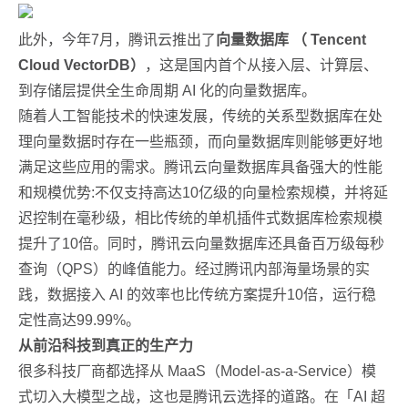
此外，今年7月，腾讯云推出了
向量数据库 （ Tencent
Cloud VectorDB）
，这是国内首个从接入层、计算层、
到存储层提供全生命周期 AI 化的向量数据库。
随着人工智能技术的快速发展，传统的关系型数据库在处
理向量数据时存在一些瓶颈，而向量数据库则能够更好地
满足这些应用的需求。腾讯云向量数据库具备强大的性能
和规模优势:不仅支持高达10亿级的向量检索规模，并将延
迟控制在毫秒级，相比传统的单机插件式数据库检索规模
提升了10倍。同时，腾讯云向量数据库还具备百万级每秒
查询（QPS）的峰值能力。经过腾讯内部海量场景的实
践，数据接入 AI 的效率也比传统方案提升10倍，运行稳
定性高达99.99%。
从前沿科技到真正的生产力
很多科技厂商都选择从 MaaS（Model-as-a-Service）模
式切入大模型之战，这也是腾讯云选择的道路。在「AI 超