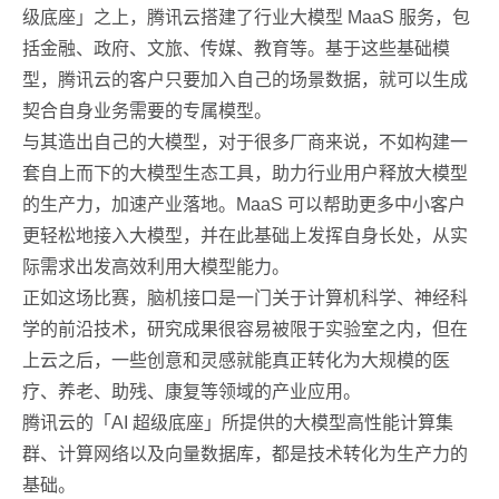
级底座」之上，腾讯云搭建了行业大模型 MaaS 服务，包
括金融、政府、文旅、传媒、教育等。基于这些基础模
型，腾讯云的客户只要加入自己的场景数据，就可以生成
契合自身业务需要的专属模型。
与其造出自己的大模型，对于很多厂商来说，不如构建一
套自上而下的大模型生态工具，助力行业用户释放大模型
的生产力，加速产业落地。MaaS 可以帮助更多中小客户
更轻松地接入大模型，并在此基础上发挥自身长处，从实
际需求出发高效利用大模型能力。
正如这场比赛，脑机接口是一门关于计算机科学、神经科
学的前沿技术，研究成果很容易被限于实验室之内，但在
上云之后，一些创意和灵感就能真正转化为大规模的医
疗、养老、助残、康复等领域的产业应用。
腾讯云的「AI 超级底座」所提供的大模型高性能计算集
群、计算网络以及向量数据库，都是技术转化为生产力的
基础。