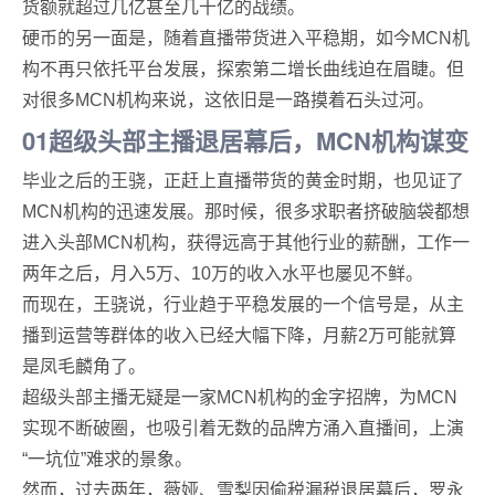
货额就超过几亿甚至几十亿的战绩。
硬币的另一面是，随着直播带货进入平稳期，如今MCN机
构不再只依托平台发展，探索第二增长曲线迫在眉睫。但
对很多MCN机构来说，这依旧是一路摸着石头过河。
01超级头部主播退居幕后，MCN机构谋变
毕业之后的王骁，正赶上直播带货的黄金时期，也见证了
MCN机构的迅速发展。那时候，很多求职者挤破脑袋都想
进入头部MCN机构，获得远高于其他行业的薪酬，工作一
两年之后，月入5万、10万的收入水平也屡见不鲜。
而现在，王骁说，行业趋于平稳发展的一个信号是，从主
播到运营等群体的收入已经大幅下降，月薪2万可能就算
是凤毛麟角了。
超级头部主播无疑是一家MCN机构的金字招牌，为MCN
实现不断破圈，也吸引着无数的品牌方涌入直播间，上演
“一坑位”难求的景象。
然而，过去两年，薇娅、雪梨因偷税漏税退居幕后，罗永