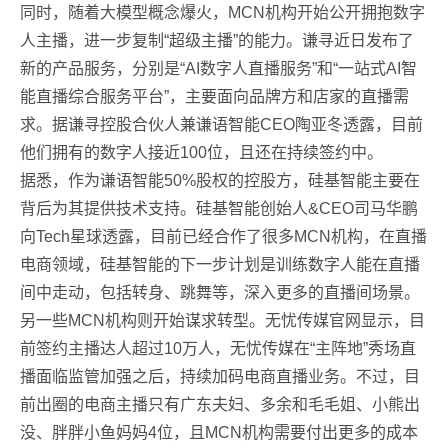
同时，随着大模型概念爆火，MCN机构开始公开拥抱数字
人主播，进一步复制“超级主播”的能力。谦寻近日发布了
新的产品服务，分别是“AI数字人直播服务”和“一站式AI智
能直播综合服务平台”，主要面向品牌方和店家的直播需
求。据谦寻控股合伙人兼谦语智能CEO陶亚冬透露，目前
他们拥有的数字人接近100位，且还在持续签约中。
据悉，作为谦语智能50%股权的控股方，硅基智能主要在
背后为其提供技术支持。硅基智能创始人&CEO司马华鹏
向Tech星球透露，目前已经合作了很多MCN机构，在直播
电商领域，硅基智能的下一步计划是训练数字人能在直播
间中走动，包括转身、跳舞等，深入更多的直播间场景。
另一些MCN机构则开始谋求转型。无忧传媒官网显示，目
前签约主播达人超过10万人，无忧传媒在“主阵地”秀场直
播面临监管加强之后，持续加码电商直播业务。不过，目
前出圈的电商主播只有广东夫妇、多余和毛毛姐、小熊出
没、胖胖小鱼妈妈4位，且MCN机构需要付出更多的成本