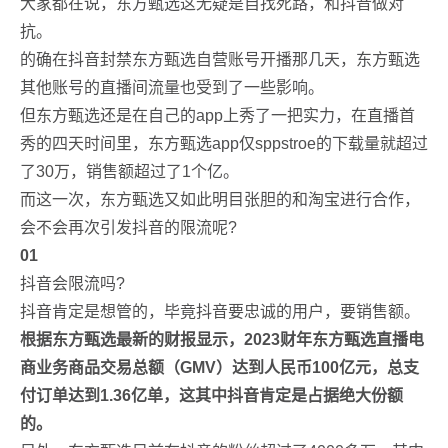
大家都在说，东方甄选这无疑是自找死路，和抖音做对
抗。
的确在抖音封禁东方甄选自营账号开播那几天，东方甄选
其他账号的直播间流量也受到了一些影响。
但东方甄选还是在自己的app上秀了一把实力，在直播首
秀的四天时间里，东方甄选app仅sppstroe的下载量就超过
了30万，销售额超过了1个亿。
而这一次，东方甄选又如此明目张胆的和淘宝进行合作，
会不会再次引发抖音的限流呢?
01
抖音会限流吗?
抖音肯定是想管的，毕竟抖音要忠诚的用户，要销售额。
根据东方甄选最新的财报显示，2023财年东方甄选直播电
商业务商品交易总额（GMV）达到人民币100亿元，总支
付订单达到1.36亿单，这其中抖音肯定是占据绝大份额
的。