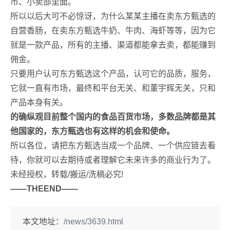
市、小卖部里面。
所以以后大可不必惊讶，为什么某某主播在卖东方甄选的
自营香肠，在卖东方甄选牛奶、牛肉、海虾等等，因为它
就是一款产品，所有的主播、渠道都能拿去卖，都能赚到
佣金。
只要用户认可东方甄选这个产品，认可它的品质，服务，
它就一直有市场，最终和平台无关、和董宇辉无关，只和
产品本身有关。
的确纵观目前整个国内的食品百货市场，多数品牌都是其
他国家的，东方甄选也有这样的机会和使命。
所以各位，请把东方甄选当成一个品牌、一个供应链去看
待，你就可以去期待或者理解它未来许多的商业行为了。
未经授权，转载/搬运/洗稿必究!
——THEEND——
本文地址：
/news/3639.html